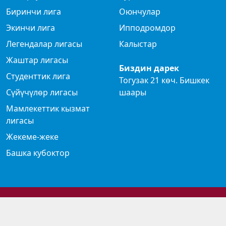
Биринчи лига
Оюнчулар
Экинчи лига
Ипподромдор
Легендалар лигасы
Калыстар
Жаштар лигасы
Биздин дарек
Студенттик лига
Тогузак 21 көч. Бишкек
Сүйүчүлөр лигасы
шаары
Мамлекеттик кызмат
лигасы
Жекеме-жеке
Башка кубоктор
© 2024 Көк бөрү федерациясы
Privacy Policy