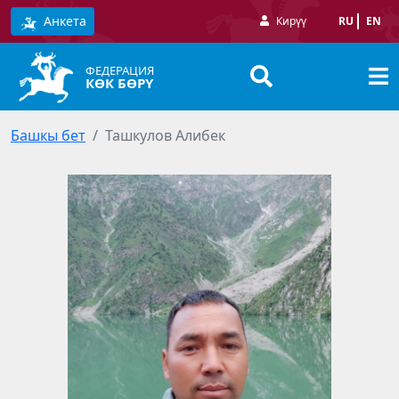
Анкета
Кирүү
RU
EN
ФЕДЕРАЦИЯ
КӨК БӨРҮ
Башкы бет
Ташкулов Алибек