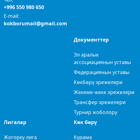
+996 550 980 650
E-mail:
kokborumail@gmail.com
Документтер
Эл аралык
ассоциациянын уставы
Федерациянын уставы
Көкбөрү эрежелери
Жекеме-жеке эрежелери
Трансфер эрежелери
Турнир жоболору
Лигалар
Көк бөрү
Жогорку лига
Курама