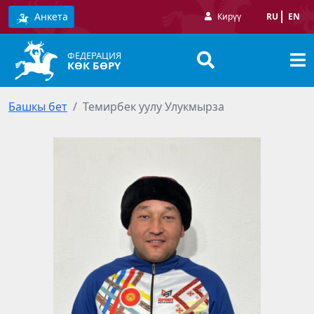
Анкета
Кирүү
RU
EN
ФЕДЕРАЦИЯ
КӨК БӨРҮ
Башкы бет
Темирбек уулу Улукмырза