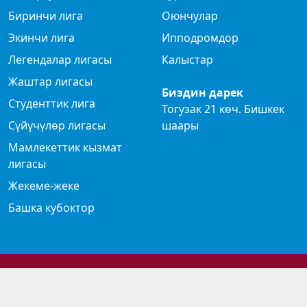
Биринчи лига
Оюнчулар
Экинчи лига
Ипподромдор
Легендалар лигасы
Калыстар
Жаштар лигасы
Биздин дарек
Студенттик лига
Тогузак 21 көч. Бишкек
Сүйүчүлөр лигасы
шаары
Мамлекеттик кызмат
лигасы
Жекеме-жеке
Башка кубоктор
© 2024 Көк бөрү федерациясы
Privacy Policy