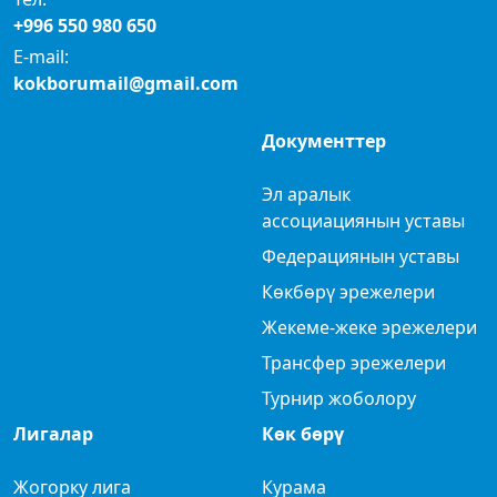
+996 550 980 650
E-mail:
kokborumail@gmail.com
Документтер
Эл аралык
ассоциациянын уставы
Федерациянын уставы
Көкбөрү эрежелери
Жекеме-жеке эрежелери
Трансфер эрежелери
Турнир жоболору
Лигалар
Көк бөрү
Жогорку лига
Курама