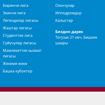
Биринчи лига
Оюнчулар
Экинчи лига
Ипподромдор
Легендалар лигасы
Калыстар
Жаштар лигасы
Биздин дарек
Студенттик лига
Тогузак 21 көч. Бишкек
Сүйүчүлөр лигасы
шаары
Мамлекеттик кызмат
лигасы
Жекеме-жеке
Башка кубоктор
© 2024 Көк бөрү федерациясы
Privacy Policy