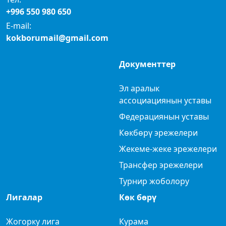
+996 550 980 650
E-mail:
kokborumail@gmail.com
Документтер
Эл аралык
ассоциациянын уставы
Федерациянын уставы
Көкбөрү эрежелери
Жекеме-жеке эрежелери
Трансфер эрежелери
Турнир жоболору
Лигалар
Көк бөрү
Жогорку лига
Курама