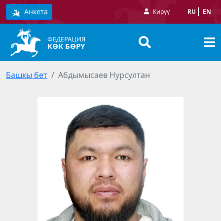
Анкета
Кирүү
RU
EN
ФЕДЕРАЦИЯ
КӨК БӨРҮ
Башкы бет
Абдымысаев Нурсултан