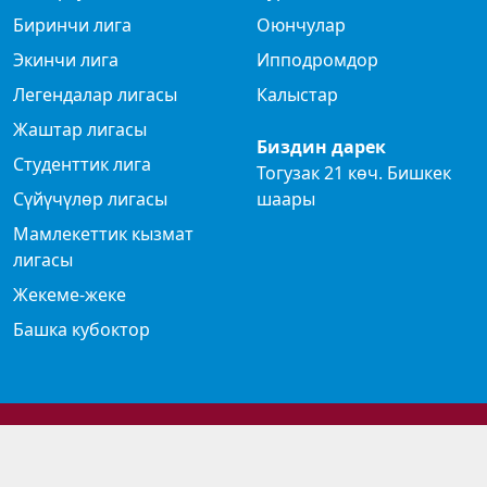
Биринчи лига
Оюнчулар
Экинчи лига
Ипподромдор
Легендалар лигасы
Калыстар
Жаштар лигасы
Биздин дарек
Студенттик лига
Тогузак 21 көч. Бишкек
Сүйүчүлөр лигасы
шаары
Мамлекеттик кызмат
лигасы
Жекеме-жеке
Башка кубоктор
© 2024 Көк бөрү федерациясы
Privacy Policy