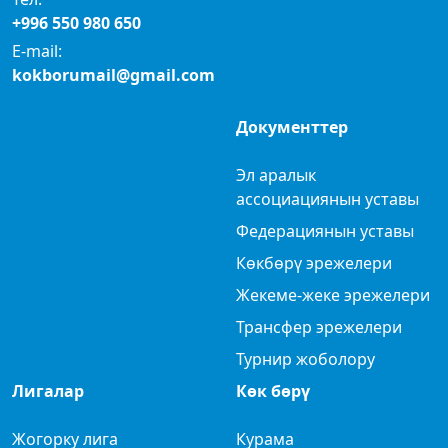
+996 550 980 650
E-mail:
kokborumail@gmail.com
Документтер
Эл аралык
ассоциациянын уставы
Федерациянын уставы
Көкбөрү эрежелери
Жекеме-жеке эрежелери
Трансфер эрежелери
Турнир жоболору
Лигалар
Көк бөрү
Жогорку лига
Курама