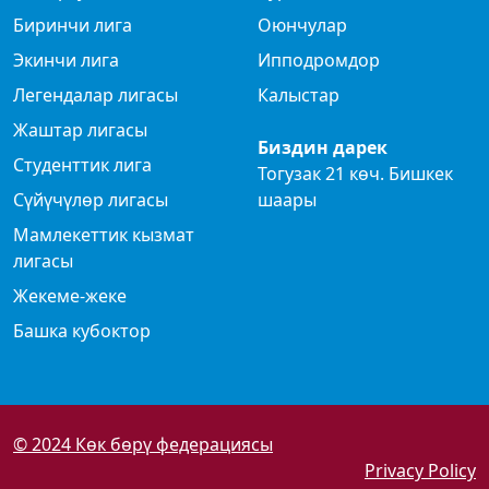
Биринчи лига
Оюнчулар
Экинчи лига
Ипподромдор
Легендалар лигасы
Калыстар
Жаштар лигасы
Биздин дарек
Студенттик лига
Тогузак 21 көч. Бишкек
Сүйүчүлөр лигасы
шаары
Мамлекеттик кызмат
лигасы
Жекеме-жеке
Башка кубоктор
© 2024 Көк бөрү федерациясы
Privacy Policy