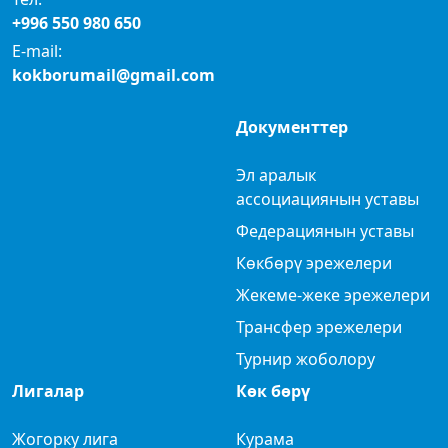
+996 550 980 650
E-mail:
kokborumail@gmail.com
Документтер
Эл аралык
ассоциациянын уставы
Федерациянын уставы
Көкбөрү эрежелери
Жекеме-жеке эрежелери
Трансфер эрежелери
Турнир жоболору
Лигалар
Көк бөрү
Жогорку лига
Курама