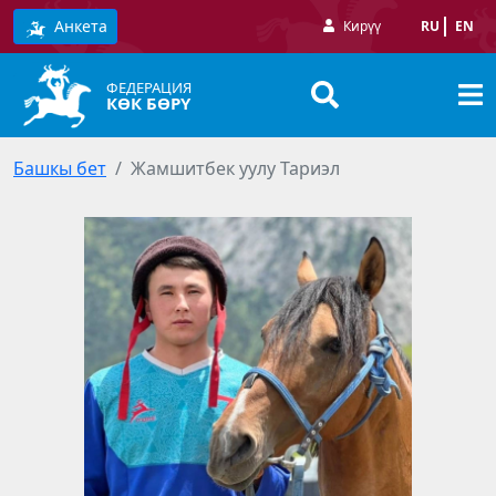
Анкета
Кирүү
RU
EN
ФЕДЕРАЦИЯ
КӨК БӨРҮ
Башкы бет
Жамшитбек уулу Тариэл