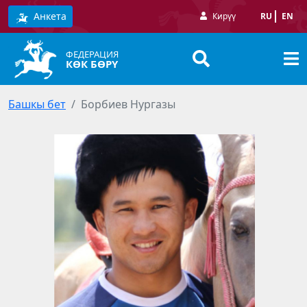
Анкета
Кирүү
RU
EN
ФЕДЕРАЦИЯ
КӨК БӨРҮ
Башкы бет
Борбиев Нургазы