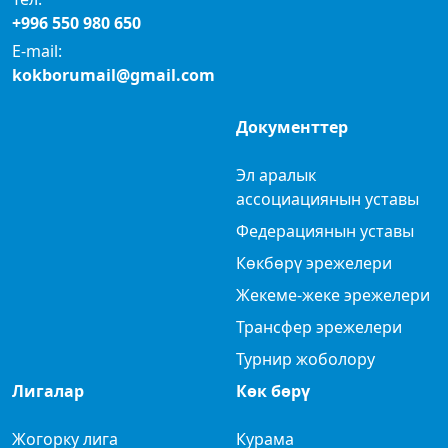
+996 550 980 650
E-mail:
kokborumail@gmail.com
Документтер
Эл аралык
ассоциациянын уставы
Федерациянын уставы
Көкбөрү эрежелери
Жекеме-жеке эрежелери
Трансфер эрежелери
Турнир жоболору
Лигалар
Көк бөрү
Жогорку лига
Курама