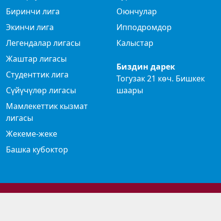
Биринчи лига
Оюнчулар
Экинчи лига
Ипподромдор
Легендалар лигасы
Калыстар
Жаштар лигасы
Биздин дарек
Студенттик лига
Тогузак 21 көч. Бишкек
Сүйүчүлөр лигасы
шаары
Мамлекеттик кызмат
лигасы
Жекеме-жеке
Башка кубоктор
© 2024 Көк бөрү федерациясы
Privacy Policy