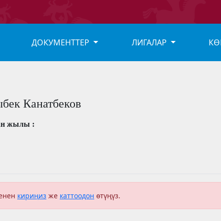
ДОКУМЕНТТЕР
ЛИГАЛАР
КӨ
бек Канатбеков
ан жылы :
менен
кириңиз
же
каттоодон
өтүңүз.