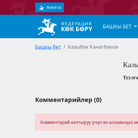
Анкета
ФЕДЕРАЦИЯ
БАШКЫ БЕТ
КӨК БӨРҮ
Башкы бет
Калыбек Канатбеков
Калы
Туулг
Комментарийлер (0)
Комментарий калтыруу үчүн өз ысымыңыз 