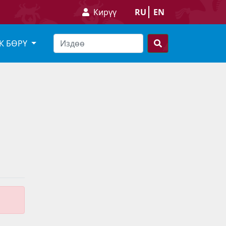
Кирүү
RU
EN
К БӨРҮ