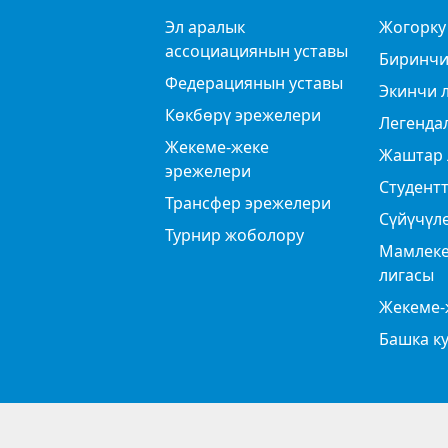
Эл аралык
Жогорку
ассоциациянын уставы
Биринчи
Федерациянын уставы
Экинчи 
Көкбөрү эрежелери
Легенда
Жекеме-жеке
Жаштар 
эрежелери
Студентт
Трансфер эрежелери
Сүйүчүл
Турнир жоболору
Мамлеке
лигасы
Жекеме-
Башка к