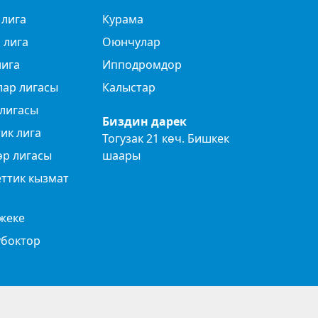
 лига
Курама
 лига
Оюнчулар
лига
Ипподромдор
лар лигасы
Калыстар
лигасы
Биздин дарек
ик лига
Тогузак 21 көч. Бишкек
өр лигасы
шаары
ттик кызмат
жеке
убоктор
Privacy Policy