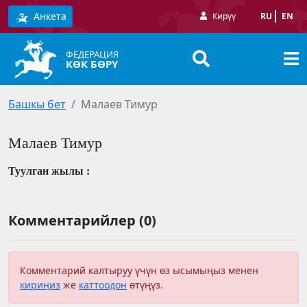
Анкета
Кирүү
RU
EN
ФЕДЕРАЦИЯ
КӨК БӨРҮ
Башкы бет
Малаев Тимур
Малаев Тимур
Туулган жылы :
Комментарийлер (0)
Комментарий калтыруу үчүн өз ысымыңыз менен
кириңиз
же
каттоодон
өтүңүз.