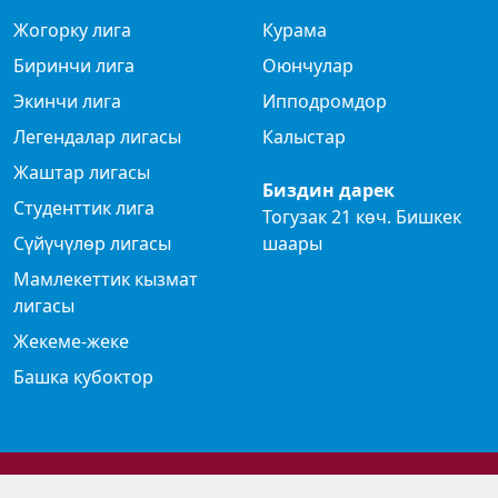
Жогорку лига
Курама
Биринчи лига
Оюнчулар
Экинчи лига
Ипподромдор
Легендалар лигасы
Калыстар
Жаштар лигасы
Биздин дарек
Студенттик лига
Тогузак 21 көч. Бишкек
Сүйүчүлөр лигасы
шаары
Мамлекеттик кызмат
лигасы
Жекеме-жеке
Башка кубоктор
© 2024 Көк бөрү федерациясы