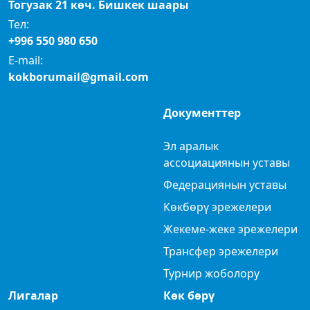
Тогузак 21 көч. Бишкек шаары
Тел:
+996 550 980 650
E-mail:
kokborumail@gmail.com
Документтер
Эл аралык
ассоциациянын уставы
Федерациянын уставы
Көкбөрү эрежелери
Жекеме-жеке эрежелери
Трансфер эрежелери
Турнир жоболору
Лигалар
Көк бөрү