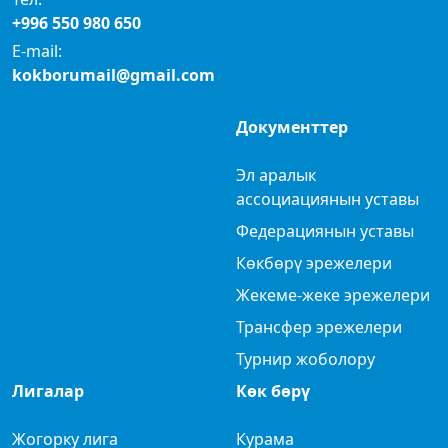
+996 550 980 650
E-mail:
kokborumail@gmail.com
Документтер
Эл аралык
ассоциациянын уставы
Федерациянын уставы
Көкбөрү эрежелери
Жекеме-жеке эрежелери
Трансфер эрежелери
Турнир жоболору
Лигалар
Көк бөрү
Жогорку лига
Курама