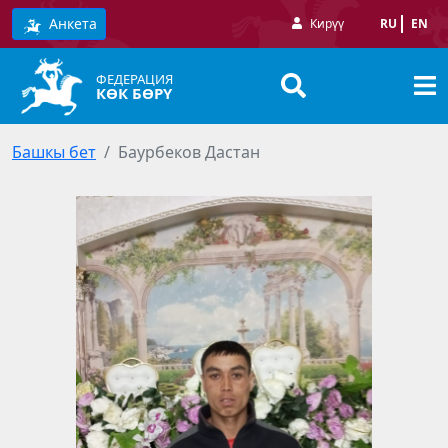
Анкета
Кирүү
RU
EN
ФЕДЕРАЦИЯ
КӨК БӨРҮ
Башкы бет
Баурбеков Дастан