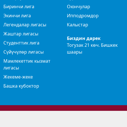
Биринчи лига
Оюнчулар
Экинчи лига
Ипподромдор
Легендалар лигасы
Калыстар
Жаштар лигасы
Биздин дарек
Студенттик лига
Тогузак 21 көч. Бишкек
Сүйүчүлөр лигасы
шаары
Мамлекеттик кызмат
лигасы
Жекеме-жеке
Башка кубоктор
© 2024 Көк бөрү федерациясы
Privacy Policy