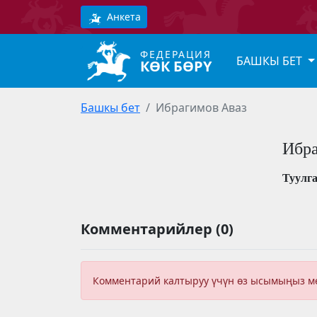
Анкета
ФЕДЕРАЦИЯ
БАШКЫ БЕТ
КӨК БӨРҮ
Башкы бет
Ибрагимов Аваз
Ибра
Туулг
Комментарийлер (0)
Комментарий калтыруу үчүн өз ысымыңыз 