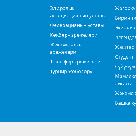
Эл аралык
Жогорку
ассоциациянын уставы
Биринчи
Федерациянын уставы
Экинчи 
Көкбөрү эрежелери
Легенда
Жекеме-жеке
Жаштар 
эрежелери
Студентт
Трансфер эрежелери
Сүйүчүл
Турнир жоболору
Мамлеке
лигасы
Жекеме-
Башка к