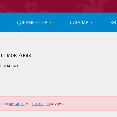
ДОКУМЕНТТЕР
ЛИГАЛАР
КӨ
гимов Аваз
ан жылы :
менен
кириңиз
же
каттоодон
өтүңүз.