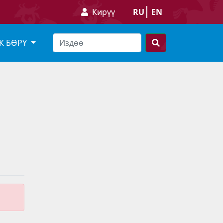
Кирүү
RU
EN
К БӨРҮ