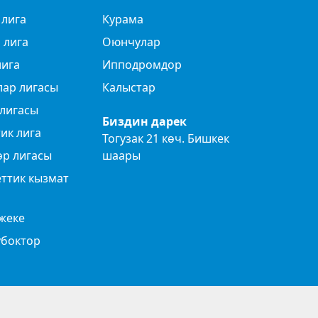
 лига
Курама
 лига
Оюнчулар
лига
Ипподромдор
лар лигасы
Калыстар
лигасы
Биздин дарек
ик лига
Тогузак 21 көч. Бишкек
өр лигасы
шаары
ттик кызмат
жеке
убоктор
Privacy Policy