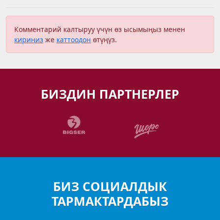
Комментарий калтыруу үчүн өз ысымыңыз менен
кириңиз
же
каттоодон
өтүңүз.
БИЗДИН ПАРТНЕРЛЕР
БИЗ СОЦИАЛДЫК
ТАРМАКТАРДАБЫЗ