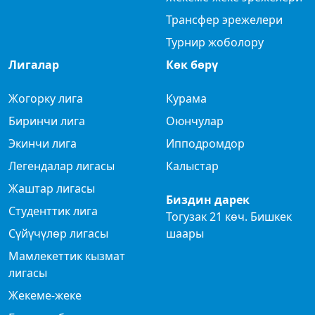
Трансфер эрежелери
Турнир жоболору
Лигалар
Көк бөрү
Жогорку лига
Курама
Биринчи лига
Оюнчулар
Экинчи лига
Ипподромдор
Легендалар лигасы
Калыстар
Жаштар лигасы
Биздин дарек
Студенттик лига
Тогузак 21 көч. Бишкек
Сүйүчүлөр лигасы
шаары
Мамлекеттик кызмат
лигасы
Жекеме-жеке