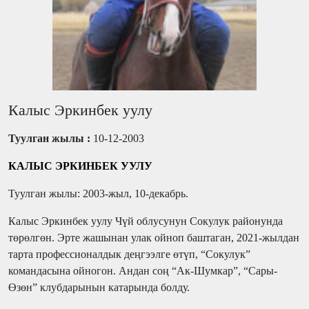
Калыс Эркинбек уулу
Туулган жылы :
10-12-2003
КАЛЫС ЭРКИНБЕК УУЛУ
Туулган жылы: 2003-жыл, 10-декабрь.
Калыс Эркинбек уулу Чүй облусунун Сокулук районунда
төрөлгөн. Эрте жашынан улак ойноп баштаган, 2021-жылдан
тарта профессионалдык деңгээлге өтүп, “Сокулук”
командасына ойногон. Андан соң “Ак-Шумкар”, “Сары-
Өзөн” клубдарынын катарында болду.