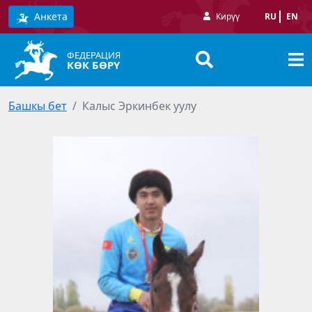
Анкета
Кирүү
RU
EN
ФЕДЕРАЦИЯ
КӨК БӨРҮ
Башкы бет
Калыс Эркинбек уулу