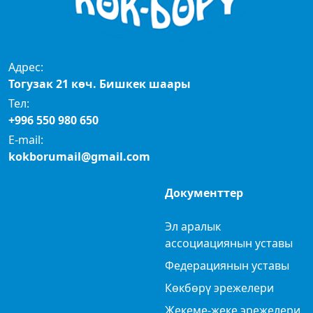
Адрес:
Тогузак 21 көч. Бишкек шаары
Тел:
+996 550 980 650
E-mail:
kokborumail@gmail.com
Документтер
Эл аралык
ассоциациянын уставы
Федерациянын уставы
Көкбөрү эрежелери
Жекеме-жеке эрежелери