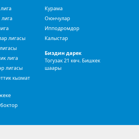
 лига
Курама
 лига
Оюнчулар
лига
Ипподромдор
лар лигасы
Калыстар
лигасы
Биздин дарек
ик лига
Тогузак 21 көч. Бишкек
өр лигасы
шаары
ттик кызмат
жеке
убоктор
Privacy Policy