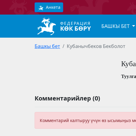
Анкета
ФЕДЕРАЦИЯ
БАШКЫ БЕТ
КӨК БӨРҮ
Башкы бет
Кубанычбеков Бекболот
Куба
Туулг
Комментарийлер (0)
Комментарий калтыруу үчүн өз ысымыңыз 