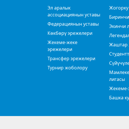
Эл аралык
Жогорку
ассоциациянын уставы
Биринчи
Федерациянын уставы
Экинчи 
Көкбөрү эрежелери
Легенда
Жекеме-жеке
Жаштар 
эрежелери
Студентт
Трансфер эрежелери
Сүйүчүл
Турнир жоболору
Мамлеке
лигасы
Жекеме-
Башка к