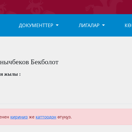
ДОКУМЕНТТЕР
ЛИГАЛАР
КӨ
нычбеков Бекболот
ан жылы :
менен
кириңиз
же
каттоодон
өтүңүз.