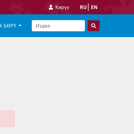
Кирүү
RU
EN
К БӨРҮ