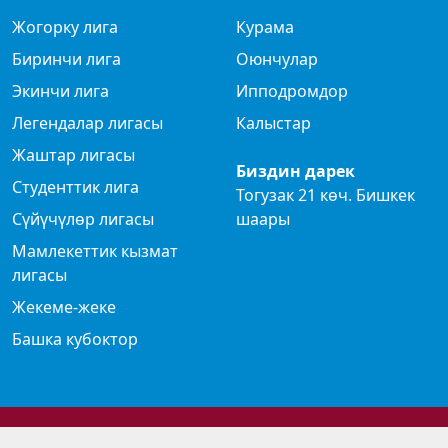
Жогорку лига
Курама
Биринчи лига
Оюнчулар
Экинчи лига
Ипподромдор
Легендалар лигасы
Калыстар
Жаштар лигасы
Биздин дарек
Студенттик лига
Тогузак 21 көч. Бишкек
Сүйүчүлөр лигасы
шаары
Мамлекеттик кызмат
лигасы
Жекеме-жеке
Башка кубоктор
© 2024 Көк бөрү федерациясы