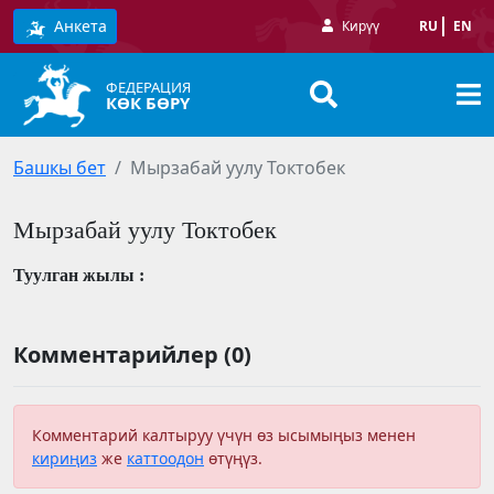
Анкета
Кирүү
RU
EN
ФЕДЕРАЦИЯ
КӨК БӨРҮ
Башкы бет
Мырзабай уулу Токтобек
Мырзабай уулу Токтобек
Туулган жылы :
Комментарийлер (0)
Комментарий калтыруу үчүн өз ысымыңыз менен
кириңиз
же
каттоодон
өтүңүз.