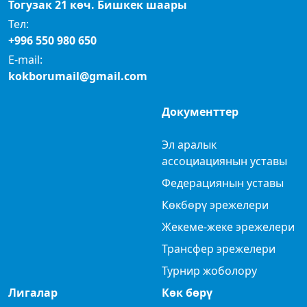
Тогузак 21 көч. Бишкек шаары
Тел:
+996 550 980 650
E-mail:
kokborumail@gmail.com
Документтер
Эл аралык
ассоциациянын уставы
Федерациянын уставы
Көкбөрү эрежелери
Жекеме-жеке эрежелери
Трансфер эрежелери
Турнир жоболору
Лигалар
Көк бөрү