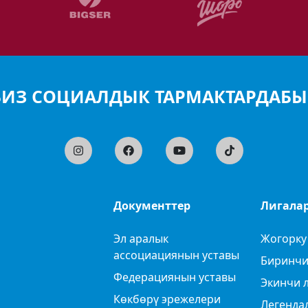
БИЗ СОЦИАЛДЫК ТАРМАКТАРДАБЫ
Документтер
Лигала
Эл аралык
Жогорку
ассоциациянын уставы
Биринчи
Федерациянын уставы
Экинчи 
Көкбөрү эрежелери
Легенда