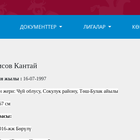
ДОКУМЕНТТЕР
ЛИГАЛАР
КӨ
сов Кантай
ан жылы :
16-07-1997
н жери: Чүй облусу, Сокулук району, Төш-Булак айылы
67 см
расы:
016-жж Бөрүлү