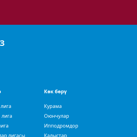
З
р
Көк бөрү
 лига
Курама
 лига
Оюнчулар
лига
Ипподромдор
лар лигасы
Калыстар