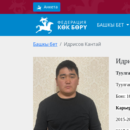
Анкета
ФЕДЕРАЦИЯ
БАШКЫ БЕТ
КӨК БӨРҮ
Башкы бет
Идрисов Кантай
Идри
Туулг
Туулга
Бою: 1
Карье
2015-2