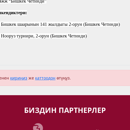
4жж “Бишкек Четинди”
кендиктери:
 Бишкек шаарынын 141 жылдыгы 2-орун (Бишкек Четинди)
 Нооруз турнири, 2-орун (Бишкек Четинди)
менен
кириңиз
же
каттоодон
өтүңүз.
БИЗДИН ПАРТНЕРЛЕР