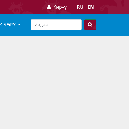
Кирүү
RU
EN
К БӨРҮ