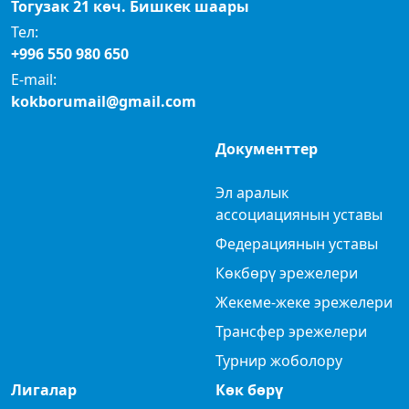
Тогузак 21 көч. Бишкек шаары
Тел:
+996 550 980 650
E-mail:
kokborumail@gmail.com
Документтер
Эл аралык
ассоциациянын уставы
Федерациянын уставы
Көкбөрү эрежелери
Жекеме-жеке эрежелери
Трансфер эрежелери
Турнир жоболору
Лигалар
Көк бөрү