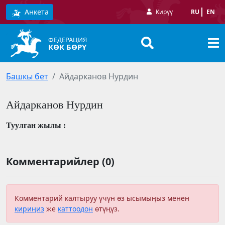
Анкета
Кирүү
RU
EN
ФЕДЕРАЦИЯ
КӨК БӨРҮ
Башкы бет
Айдарканов Нурдин
Айдарканов Нурдин
Туулган жылы :
Комментарийлер (0)
Комментарий калтыруу үчүн өз ысымыңыз менен
кириңиз
же
каттоодон
өтүңүз.