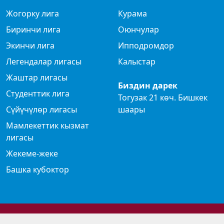
Жогорку лига
Курама
Биринчи лига
Оюнчулар
Экинчи лига
Ипподромдор
Легендалар лигасы
Калыстар
Жаштар лигасы
Биздин дарек
Студенттик лига
Тогузак 21 көч. Бишкек
Сүйүчүлөр лигасы
шаары
Мамлекеттик кызмат
лигасы
Жекеме-жеке
Башка кубоктор
© 2024 Көк бөрү федерациясы