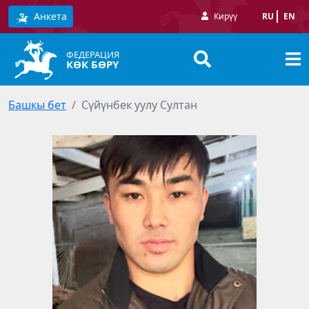
Анкета
Кирүү
RU
EN
ФЕДЕРАЦИЯ
КӨК БӨРҮ
Башкы бет
Сүйүнбек уулу Султан