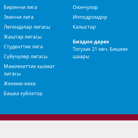
Биринчи лига
Оюнчулар
Экинчи лига
Ипподромдор
Легендалар лигасы
Калыстар
Жаштар лигасы
Биздин дарек
Студенттик лига
Тогузак 21 көч. Бишкек
Сүйүчүлөр лигасы
шаары
Мамлекеттик кызмат
лигасы
Жекеме-жеке
Башка кубоктор
© 2024 Көк бөрү федерациясы
Privacy Policy