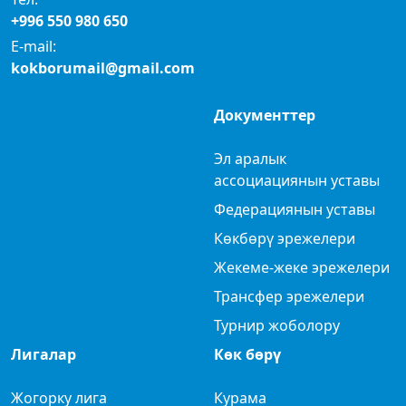
+996 550 980 650
E-mail:
kokborumail@gmail.com
Документтер
Эл аралык
ассоциациянын уставы
Федерациянын уставы
Көкбөрү эрежелери
Жекеме-жеке эрежелери
Трансфер эрежелери
Турнир жоболору
Лигалар
Көк бөрү
Жогорку лига
Курама