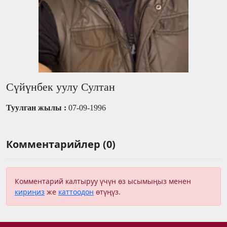
Сүйүнбек уулу Султан
Туулган жылы :
07-09-1996
Комментарийлер (0)
Комментарий калтыруу үчүн өз ысымыңыз менен
кириңиз
же
каттоодон
өтүңүз.