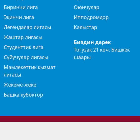
Биринчи лига
Оюнчулар
Экинчи лига
Ипподромдор
Легендалар лигасы
Калыстар
Жаштар лигасы
Биздин дарек
Студенттик лига
Тогузак 21 көч. Бишкек
Сүйүчүлөр лигасы
шаары
Мамлекеттик кызмат
лигасы
Жекеме-жеке
Башка кубоктор
© 2024 Көк бөрү федерациясы
Privacy Policy