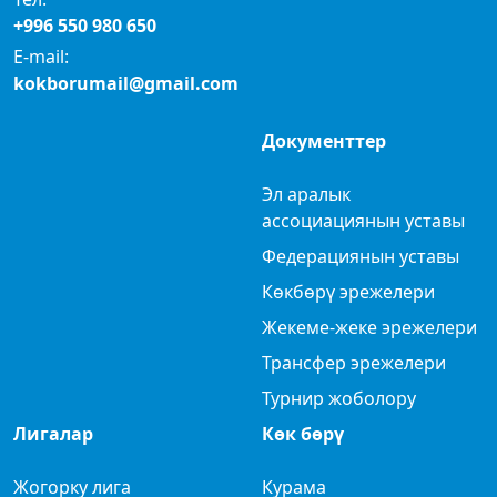
+996 550 980 650
E-mail:
kokborumail@gmail.com
Документтер
Эл аралык
ассоциациянын уставы
Федерациянын уставы
Көкбөрү эрежелери
Жекеме-жеке эрежелери
Трансфер эрежелери
Турнир жоболору
Лигалар
Көк бөрү
Жогорку лига
Курама