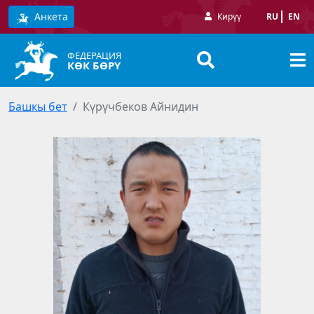
Анкета
Кирүү
RU
EN
ФЕДЕРАЦИЯ
КӨК БӨРҮ
Башкы бет
Күрүчбеков Айнидин