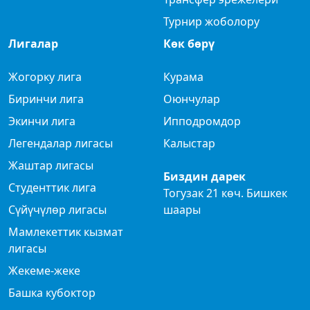
Турнир жоболору
Лигалар
Көк бөрү
Жогорку лига
Курама
Биринчи лига
Оюнчулар
Экинчи лига
Ипподромдор
Легендалар лигасы
Калыстар
Жаштар лигасы
Биздин дарек
Студенттик лига
Тогузак 21 көч. Бишкек
Сүйүчүлөр лигасы
шаары
Мамлекеттик кызмат
лигасы
Жекеме-жеке
Башка кубоктор