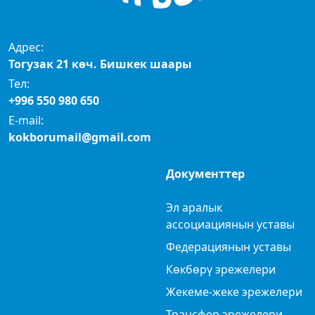
Адрес:
Тогузак 21 көч. Бишкек шаары
Тел:
+996 550 980 650
E-mail:
kokborumail@gmail.com
Документтер
Эл аралык
ассоциациянын уставы
Федерациянын уставы
Көкбөрү эрежелери
Жекеме-жеке эрежелери
Трансфер эрежелери