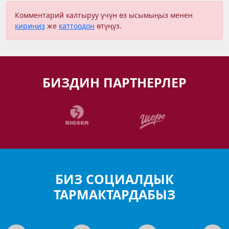
Комментарий калтыруу үчүн өз ысымыңыз менен
кириңиз
же
каттоодон
өтүңүз.
БИЗДИН ПАРТНЕРЛЕР
БИЗ СОЦИАЛДЫК
ТАРМАКТАРДАБЫЗ