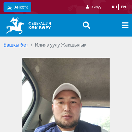
Анкета
Кирүү
RU
EN
ФЕДЕРАЦИЯ
КӨК БӨРҮ
Башкы бет
Илияз уулу Жакшылык