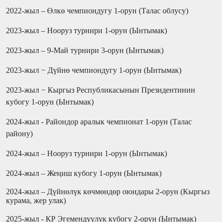
2022-жыл – Өлкө чемпиондугу 1-орун (Талас облусу)
2023-жыл – Нооруз турнири 1-орун (Ынтымак)
2023-жыл – 9-Май турнири 3-орун (Ынтымак)
2023-жыл − Дүйнө чемпиондугу 1-орун (Ынтымак)
2023-жыл − Кыргыз Республикасынын Президентинин
кубогу 1-орун (Ынтымак)
2024-жыл - Райондор аралык чемпионат 1-орун (Талас
району)
2024-жыл – Нооруз турнири 1-орун (Ынтымак)
2024-жыл – Жеңиш кубогу 1-орун (Ынтымак)
2024-жыл – Дүйнөлүк көчмөндөр оюндары 2-орун (Кыргыз
курама, жер улак)
2025-жыл - КР Эгемендүүлүк кубогу 2-орун (Ынтымак)