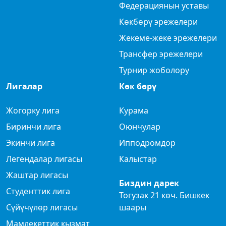
Федерациянын уставы
Көкбөрү эрежелери
Жекеме-жеке эрежелери
Трансфер эрежелери
Турнир жоболору
Лигалар
Көк бөрү
Жогорку лига
Курама
Биринчи лига
Оюнчулар
Экинчи лига
Ипподромдор
Легендалар лигасы
Калыстар
Жаштар лигасы
Биздин дарек
Студенттик лига
Тогузак 21 көч. Бишкек
Сүйүчүлөр лигасы
шаары
Мамлекеттик кызмат