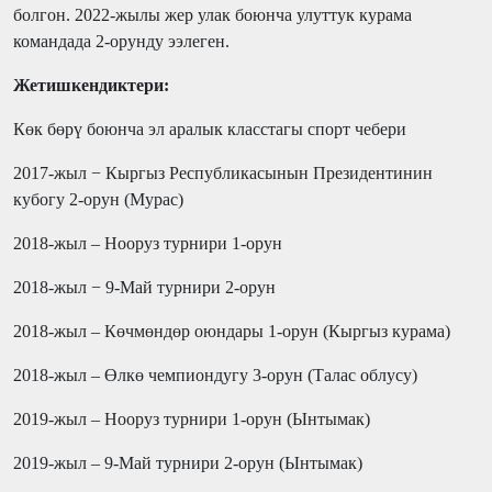
болгон. 2022-жылы жер улак боюнча улуттук курама
командада 2-орунду ээлеген.
Жетишкендиктери:
Көк бөрү боюнча эл аралык класстагы спорт чебери
2017-жыл − Кыргыз Республикасынын Президентинин
кубогу 2-орун (Мурас)
2018-жыл – Нооруз турнири 1-орун
2018-жыл − 9-Май турнири 2-орун
2018-жыл – Көчмөндөр оюндары 1-орун (Кыргыз курама)
2018-жыл – Өлкө чемпиондугу 3-орун (Талас облусу)
2019-жыл – Нооруз турнири 1-орун (Ынтымак)
2019-жыл – 9-Май турнири 2-орун (Ынтымак)