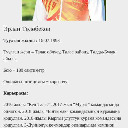
Эрлан Төлөбеков
Туулган жылы :
16-07-1993
Туулган жери – Талас облусу, Талас району, Талды-Булак
айылы
Бою – 180 сантиметр
Оюндагы позициясы − коргоочу
Карьерасы:
2016-жылы “Кең Талас”, 2017-жыл “Мурас” командасында
ойногон. 2018-жылы “Ынтымак” командасынын курамына
кошулган. 2018-жылы Кыргыз улуттук курама командасына
кошулган. 3-Дүйнөлүк көчмөндөр оюндарында чемпион