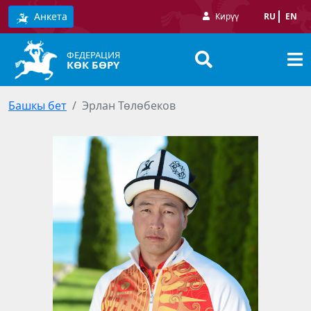
Анкета
Кирүү
RU
EN
ФЕДЕРАЦИЯ
КӨК БӨРҮ
Башкы бет
Эрлан Төлөбеков