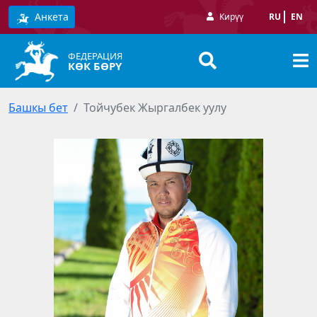
Анкета
Кирүү
RU
EN
ФЕДЕРАЦИЯ
КӨК БӨРҮ
Башкы бет
Тойчубек Жыргалбек уулу