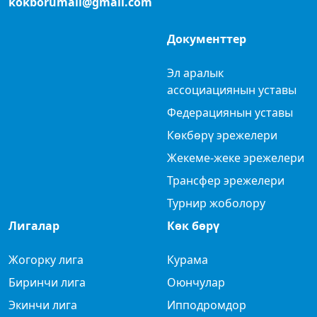
kokborumail@gmail.com
Документтер
Эл аралык
ассоциациянын уставы
Федерациянын уставы
Көкбөрү эрежелери
Жекеме-жеке эрежелери
Трансфер эрежелери
Турнир жоболору
Лигалар
Көк бөрү
Жогорку лига
Курама
Биринчи лига
Оюнчулар
Экинчи лига
Ипподромдор