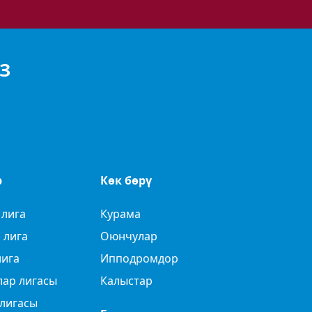
З
р
Көк бөрү
 лига
Курама
 лига
Оюнчулар
лига
Ипподромдор
лар лигасы
Калыстар
лигасы