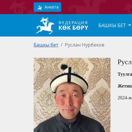
Анкета
ФЕДЕРАЦИЯ
БАШКЫ БЕТ
КӨК БӨРҮ
Башкы бет
Руслан Нурбеков
Русл
Туулг
Жетиш
2024-ж