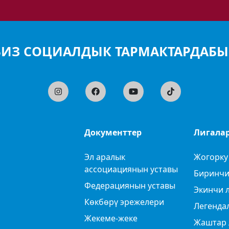
БИЗ СОЦИАЛДЫК ТАРМАКТАРДАБЫ
Документтер
Лигала
Эл аралык
Жогорку
ассоциациянын уставы
Биринчи
Федерациянын уставы
Экинчи 
Көкбөрү эрежелери
Легенда
Жекеме-жеке
Жаштар 