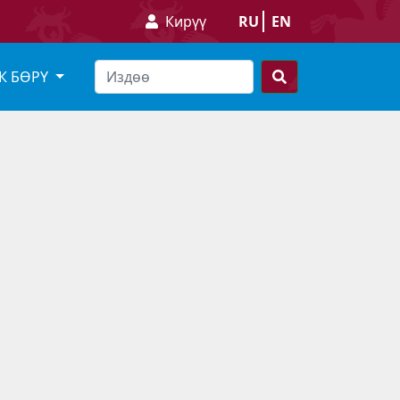
Кирүү
RU
EN
К БӨРҮ