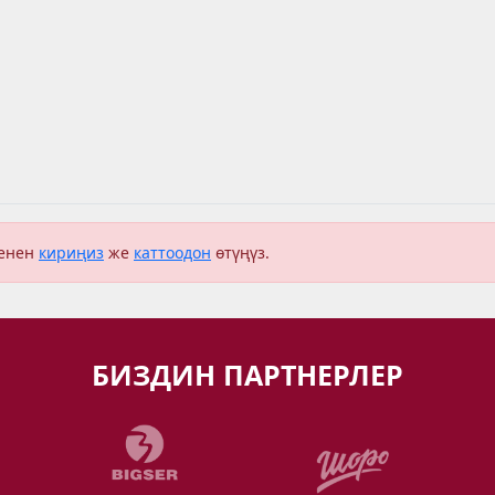
менен
кириңиз
же
каттоодон
өтүңүз.
БИЗДИН ПАРТНЕРЛЕР