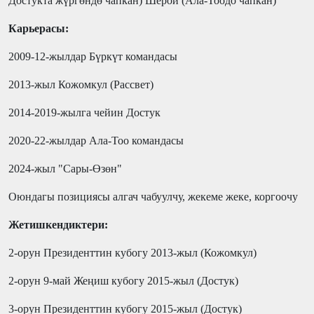
Достукта
жүргөндө чапкан) Шерой (Ала-Тоодо чапкан)
Карьерасы:
2009-12
-жылдар
Бүркүт
командасы
2013-жыл
Кожомкул (
Рассвет)
2014-
2019-жылга чейин
Достук
2020-22-жыл
дар
Ала-Тоо
командасы
2024-жыл "Сары-Өзөн"
Оюндагы позициясы алгач чабуулчу, жекеме жеке, коргоочу
Жетишкендиктери:
2-орун Президенттин кубогу 2013-жыл (Кожомкул)
2-орун 9-май Жеңиш кубогу 201
5
-жыл
(Достук)
3-орун Президенттин кубогу 2015-жыл (Достук)