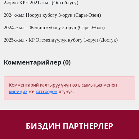
2-орун КРЧ 2021-жыл (Ош облусу)
2024-жыл Нооруз кубогу
3
-орун (
C
ары-Өзөн
)
2024-жыл – Жеңиш кубогу 2-орун (Cары-Өзөн)
2025-жыл - КР Эгемендүүлүк кубогу
1
-орун (
Достук
)
Комментарийлер (0)
Комментарий калтыруу үчүн өз ысымыңыз менен
кириңиз
же
каттоодон
өтүңүз.
БИЗДИН ПАРТНЕРЛЕР