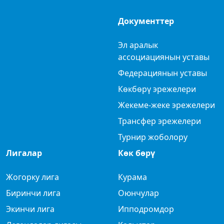
Документтер
Эл аралык
ассоциациянын уставы
Федерациянын уставы
Көкбөрү эрежелери
Жекеме-жеке эрежелери
Трансфер эрежелери
Турнир жоболору
Лигалар
Көк бөрү
Жогорку лига
Курама
Биринчи лига
Оюнчулар
Экинчи лига
Ипподромдор