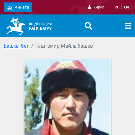
Анкета
Кирүү
RU
EN
ФЕДЕРАЦИЯ
КӨК БӨРҮ
Башкы бет
Таштемир Майлыбашев