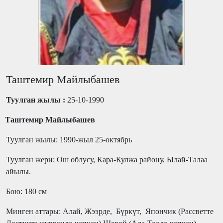
Таштемир Майлыбашев
Туулган жылы :
25-10-1990
2
Таштемир Майлыбашев
Туулган жылы: 1990-жыл 25-октябрь
Туулган жери: Ош облусу, Кара-Кулжа району, Ылай-Талаа
айылы.
Бою: 180 см
Минген аттары:
Алай,
Жээрде,
Бүркүт,
Япончик
(
Рассветте