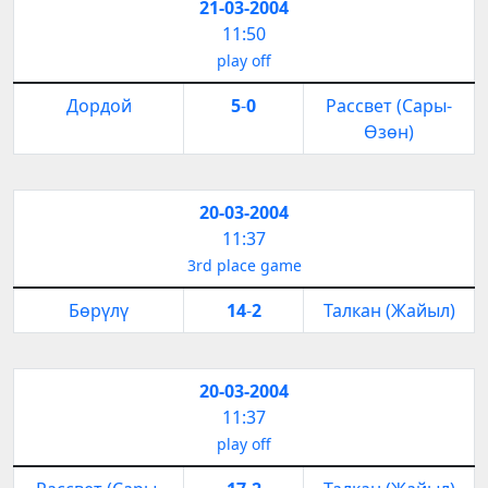
21-03-2004
11:50
play off
Дордой
5
-
0
Рассвет (Сары-
Өзөн)
20-03-2004
11:37
3rd place game
Бөрүлү
14
-
2
Талкан (Жайыл)
20-03-2004
11:37
play off