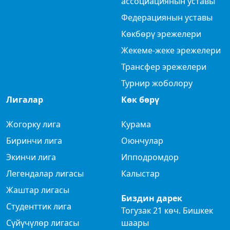
ассоциациянын уставы
Федерациянын уставы
Көкбөрү эрежелери
Жекеме-жеке эрежелери
Трансфер эрежелери
Турнир жоболору
Лигалар
Көк бөрү
Жогорку лига
Курама
Биринчи лига
Оюнчулар
Экинчи лига
Ипподромдор
Легендалар лигасы
Калыстар
Жаштар лигасы
Биздин дарек
Студенттик лига
Тогузак 21 көч. Бишкек
Сүйүчүлөр лигасы
шаары