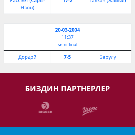
Рассвет (Сары-
17
-
2
Талкан (Жайыл)
Өзөн)
20-03-2004
11:37
semi final
Дордой
7
-
5
Бөрүлү
БИЗДИН ПАРТНЕРЛЕР