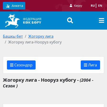
Анкета
Кирүү
RU
EN
ФЕДЕРАЦИЯ
КӨК БӨРҮ
Башкы бет
Жогорку лига
Жогорку лига-Нооруз кубогу
Сезондор
Лига
Жогорку лига - Нооруз кубогу -
(2004 -
Сезон )