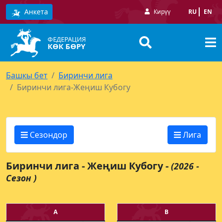
Анкета
Кирүү
RU
EN
ФЕДЕРАЦИЯ
КӨК БӨРҮ
Башкы бет
Биринчи лига
Биринчи лига-Жеңиш Кубогу
Сезондор
Лига
Биринчи лига - Жеңиш Кубогу -
(2026 -
Сезон )
A
B