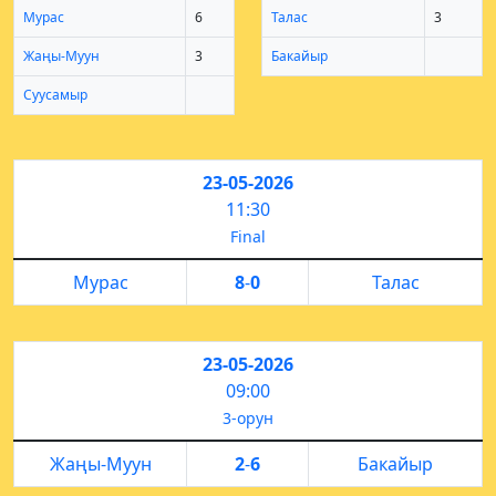
Мурас
6
Талас
3
Жаңы-Муун
3
Бакайыр
Суусамыр
23-05-2026
11:30
Final
Мурас
8
-
0
Талас
23-05-2026
09:00
3-орун
Жаңы-Муун
2
-
6
Бакайыр