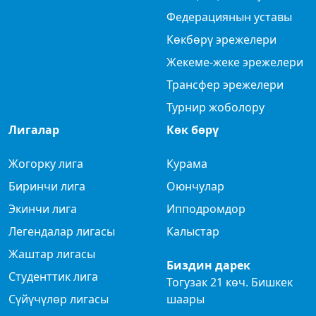
Федерациянын уставы
Көкбөрү эрежелери
Жекеме-жеке эрежелери
Трансфер эрежелери
Турнир жоболору
Лигалар
Көк бөрү
Жогорку лига
Курама
Биринчи лига
Оюнчулар
Экинчи лига
Ипподромдор
Легендалар лигасы
Калыстар
Жаштар лигасы
Биздин дарек
Студенттик лига
Тогузак 21 көч. Бишкек
Сүйүчүлөр лигасы
шаары