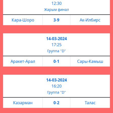
12:30
Жарым финал
Кара-Шоро
3
-
9
Ак-Илбирс
14-03-2024
17:25
Группа "D"
Аракет-Арал
0
-
1
Сары-Камыш
14-03-2024
16:20
Группа "D"
Казарман
0
-
2
Талас