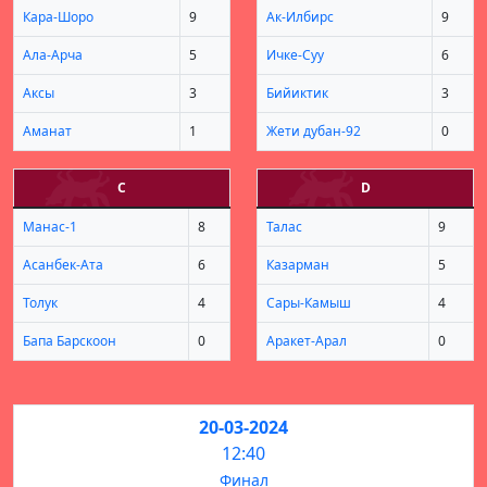
Кара-Шоро
9
Ак-Илбирс
9
Ала-Арча
5
Ичке-Суу
6
Аксы
3
Бийиктик
3
Аманат
1
Жети дубан-92
0
С
D
Манас-1
8
Талас
9
Асанбек-Ата
6
Казарман
5
Толук
4
Сары-Камыш
4
Бапа Барскоон
0
Аракет-Арал
0
20-03-2024
12:40
Финал