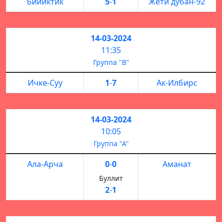
Бийиктик
5
-
1
Жети дубан-92
14-03-2024
11:35
Группа "B"
Ичке-Суу
1
-
7
Ак-Илбирс
14-03-2024
10:05
Группа "А"
Ала-Арча
0
-
0
Аманат
Буллит
2
-
1