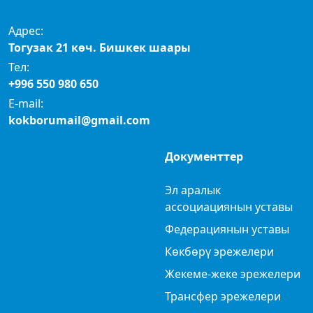
Адрес:
Тогузак 21 көч. Бишкек шаары
Тел:
+996 550 980 650
E-mail:
kokborumail@gmail.com
Документтер
Эл аралык
ассоциациянын уставы
Федерациянын уставы
Көкбөрү эрежелери
Жекеме-жеке эрежелери
Трансфер эрежелери