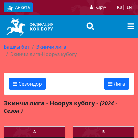
Анкета
Кирүү
RU
EN
ФЕДЕРАЦИЯ
КӨК БӨРҮ
Башкы бет
Экинчи лига
Экинчи лига-Нооруз кубогу
Сезондор
Лига
Экинчи лига - Нооруз кубогу -
(2024 -
Сезон )
А
В