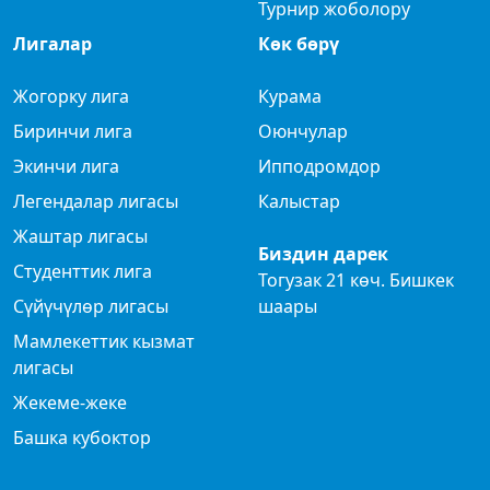
Турнир жоболору
Лигалар
Көк бөрү
Жогорку лига
Курама
Биринчи лига
Оюнчулар
Экинчи лига
Ипподромдор
Легендалар лигасы
Калыстар
Жаштар лигасы
Биздин дарек
Студенттик лига
Тогузак 21 көч. Бишкек
Сүйүчүлөр лигасы
шаары
Мамлекеттик кызмат
лигасы
Жекеме-жеке
Башка кубоктор