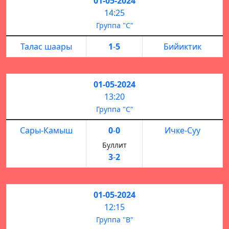
01-05-2024
14:25
Группа "С"
Талас шаары
1
-
5
Бийиктик
01-05-2024
13:20
Группа "С"
Сары-Камыш
0
-
0
Ичке-Суу
Буллит
3
-
2
01-05-2024
12:15
Группа "В"