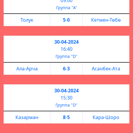
09:00
Группа "А"
Толук
5
-
0
Кетмен-Төбө
30-04-2024
16:40
Группа "D"
Ала-Арча
6
-
3
Асанбек-Ата
30-04-2024
15:30
Группа "D"
Казарман
8
-
5
Кара-Шоро