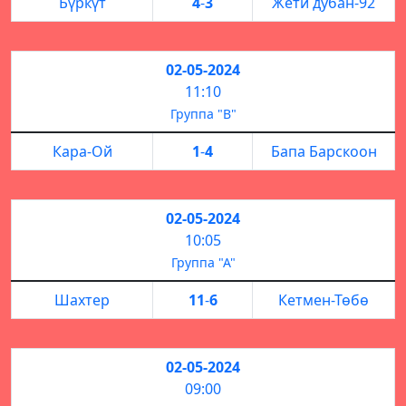
Бүркүт
4
-
3
Жети дубан-92
02-05-2024
11:10
Группа "В"
Кара-Ой
1
-
4
Бапа Барскоон
02-05-2024
10:05
Группа "А"
Шахтер
11
-
6
Кетмен-Төбө
02-05-2024
09:00