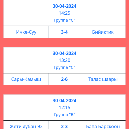
30-04-2024
14:25
Группа "С"
Ичке-Суу
3
-
4
Бийиктик
30-04-2024
13:20
Группа "С"
Сары-Камыш
2
-
6
Талас шаары
30-04-2024
12:15
Группа "B"
Жети дубан-92
2
-
3
Бапа Барскоон