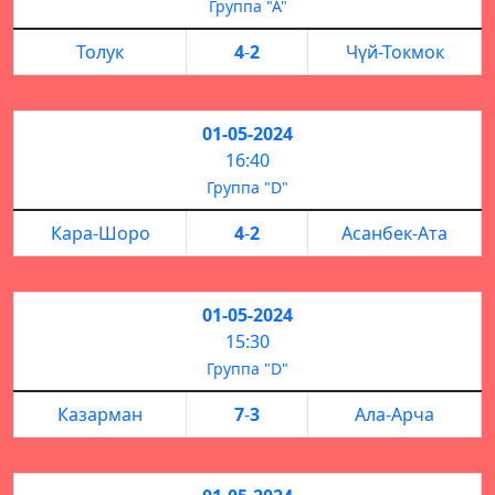
Группа "А"
Толук
4
-
2
Чүй-Токмок
01-05-2024
16:40
Группа "D"
Кара-Шоро
4
-
2
Асанбек-Ата
01-05-2024
15:30
Группа "D"
Казарман
7
-
3
Ала-Арча