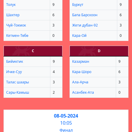
Толук
9
Бүркүт
9
Шахтер
6
Бапа Барскоон
6
Чүй-Токмок
3
Жети дубан-92
3
Кетмен-Төбө
0
Кара-Ой
0
С
D
Бийиктик
9
Казарман
9
Ичке-Суу
4
Кара-Шоро
6
Талас шаары
3
Ала-Арча
3
Сары-Камыш
2
Асанбек-Ата
0
08-05-2024
10:05
Финал