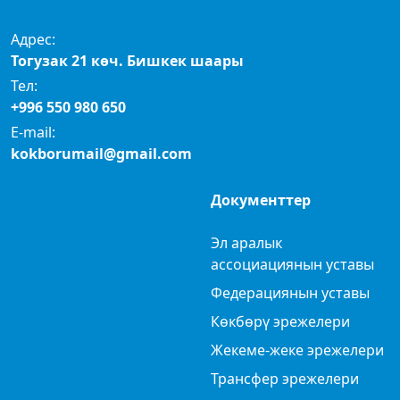
Адрес:
Тогузак 21 көч. Бишкек шаары
Тел:
+996 550 980 650
E-mail:
kokborumail@gmail.com
Документтер
Эл аралык
ассоциациянын уставы
Федерациянын уставы
Көкбөрү эрежелери
Жекеме-жеке эрежелери
Трансфер эрежелери