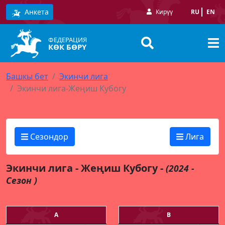
Анкета
Кирүү
RU
EN
ФЕДЕРАЦИЯ
КӨК БӨРҮ
Башкы бет
Экинчи лига
Экинчи лига-Жеңиш Кубогу
Сезондор
Лига
Экинчи лига - Жеңиш Кубогу -
(2024 -
Сезон )
А
В