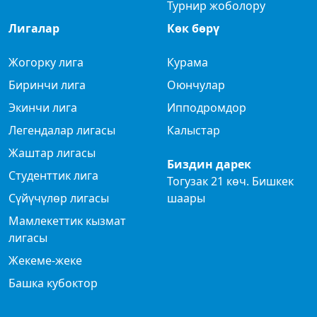
Турнир жоболору
Лигалар
Көк бөрү
Жогорку лига
Курама
Биринчи лига
Оюнчулар
Экинчи лига
Ипподромдор
Легендалар лигасы
Калыстар
Жаштар лигасы
Биздин дарек
Студенттик лига
Тогузак 21 көч. Бишкек
Сүйүчүлөр лигасы
шаары
Мамлекеттик кызмат
лигасы
Жекеме-жеке
Башка кубоктор