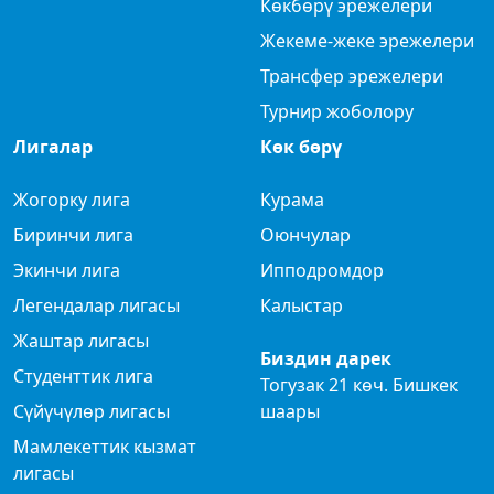
Көкбөрү эрежелери
Жекеме-жеке эрежелери
Трансфер эрежелери
Турнир жоболору
Лигалар
Көк бөрү
Жогорку лига
Курама
Биринчи лига
Оюнчулар
Экинчи лига
Ипподромдор
Легендалар лигасы
Калыстар
Жаштар лигасы
Биздин дарек
Студенттик лига
Тогузак 21 көч. Бишкек
Сүйүчүлөр лигасы
шаары
Мамлекеттик кызмат
лигасы