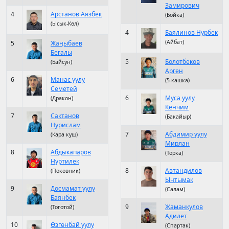
Замирович
4
Арстанов Аязбек
(Бойка)
(Ысык-Көл)
4
Баялинов Нурбек
(Айбат)
5
Жаңыбаев
Бегалы
5
Болотбеков
(Байсун)
Арген
6
Манас уулу
(5-кашка)
Семетей
6
Муса уулу
(Дракон)
Кенчим
7
Сактанов
(Бакайыр)
Нурислам
7
Абдимир уулу
(Кара куш)
Мирлан
8
Абдыкапаров
(Торка)
Нуртилек
8
Автандилов
(Поковник)
Ынтымак
9
Досмамат уулу
(Салам)
Баянбек
9
Жаманкулов
(Тоготой)
Адилет
10
Өзгөнбай уулу
(Спартак)