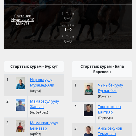
1 - Тайм
Сактанов
0
-
0
Нурислам 10
минута
2 - Тайм
1
-
0
3 - Тайм
0
-
0
Старттык курам - Бүркүт
Старттык курам - Бапа
Барскоон
1
Исралы уулу
Мухамед-Али
1
Чыныбек уулу
Русланбек
(Акула)
(Рокета)
2
Мамарасул уулу
Жаныш
2
Токтокожоев
Бактияр
(Ак бөйрөк)
(Торпеда)
3
Маматжан уулу
Бекназар
3
Айсыракунов
Темирлан
(Арбат)