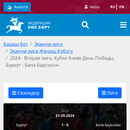
Анкета
Кирүү
RU
EN
ФЕДЕРАЦИЯ
КӨК БӨРҮ
Башкы бет
Экинчи лига
Экинчи лига-Жеңиш Кубогу
2024 - Вторая лига, Кубок 9-мая День Победы,
Бүркүт - Бапа Барскоон
Сезондор
Лига
Дата
01-05-2024
Бүркүт
1 - 0
Бапа Барскоон