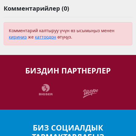
Комментарийлер (0)
Комментарий калтыруу үчүн өз ысымыңыз менен
кириңиз
же
каттоодон
өтүңүз.
БИЗДИН ПАРТНЕРЛЕР
БИЗ СОЦИАЛДЫК