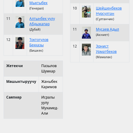
Мыктыбек
10
Шейшенбеков
(Генерал)
Нурсултан
11
Алтынбек уулу
(Султанчик)
Абдыжапар
11
Мусаев Адыл
(Дубай)
(Акниет)
12
Токтогулов
Бекказы
12
Эрнист
(Бишкек)
Урматбеков
(Мамалак)
Жетекчи
Пазылов
Шумкар
Машыктыруучу
Жаныбек
Каримов
Саяпкер
Исралы
уулу
Мухамед-
Али