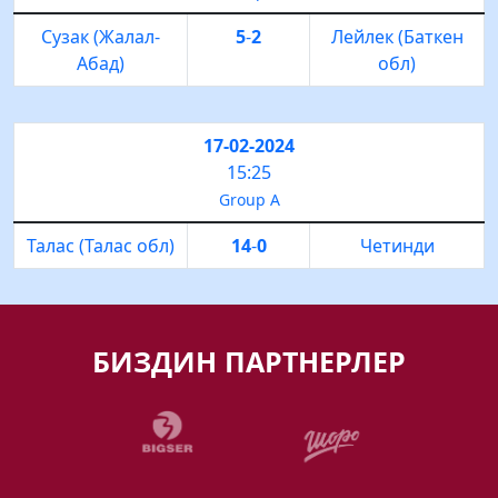
Сузак (Жалал-
5
-
2
Лейлек (Баткен
Абад)
обл)
17-02-2024
15:25
Group A
Талас (Талас обл)
14
-
0
Четинди
БИЗДИН ПАРТНЕРЛЕР