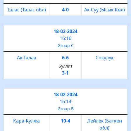
Талас (Талас обл)
4
-
0
Ак-Суу (Ысык-Көл)
18-02-2024
16:16
Group C
Ак-Талаа
6
-
6
Сокулук
Буллит
3
-
1
18-02-2024
16:14
Group B
Кара-Кулжа
10
-
4
Лейлек (Баткен
обл)