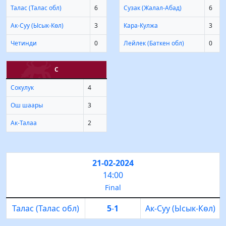
Талас (Талас обл)
6
Сузак (Жалал-Абад)
6
Ак-Суу (Ысык-Көл)
3
Кара-Кулжа
3
Четинди
0
Лейлек (Баткен обл)
0
С
Сокулук
4
Ош шаары
3
Ак-Талаа
2
21-02-2024
14:00
Final
Талас (Талас обл)
5
-
1
Ак-Суу (Ысык-Көл)