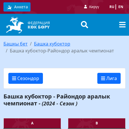
Анкета
Кирүү
RU
EN
ФЕДЕРАЦИЯ
КӨК БӨРҮ
Башкы бет
Башка кубоктор
Башка кубоктор-Райондор аралык чемпионат
Сезондор
Лига
Башка кубоктор - Райондор аралык
чемпионат -
(2024 - Сезон )
А
В