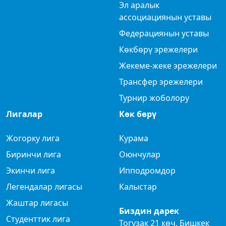
Эл аралык
ассоциациянын уставы
Федерациянын уставы
Көкбөрү эрежелери
Жекеме-жеке эрежелери
Трансфер эрежелери
Турнир жоболору
Лигалар
Көк бөрү
Жогорку лига
Курама
Биринчи лига
Оюнчулар
Экинчи лига
Ипподромдор
Легендалар лигасы
Калыстар
Жаштар лигасы
Биздин дарек
Студенттик лига
Тогузак 21 көч. Бишкек