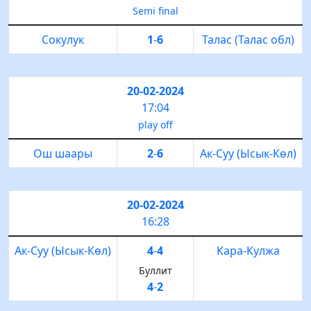
Semi final
Сокулук
1
-
6
Талас (Талас обл)
20-02-2024
17:04
play off
Ош шаары
2
-
6
Ак-Суу (Ысык-Көл)
20-02-2024
16:28
Ак-Суу (Ысык-Көл)
4
-
4
Кара-Кулжа
Буллит
4
-
2