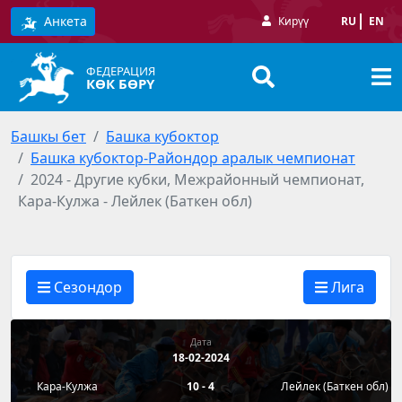
Анкета
Кирүү
RU
EN
ФЕДЕРАЦИЯ
КӨК БӨРҮ
Башкы бет
Башка кубоктор
Башка кубоктор-Райондор аралык чемпионат
2024 - Другие кубки, Межрайонный чемпионат,
Кара-Кулжа - Лейлек (Баткен обл)
Сезондор
Лига
Дата
18-02-2024
Кара-Кулжа
10 - 4
Лейлек (Баткен обл)