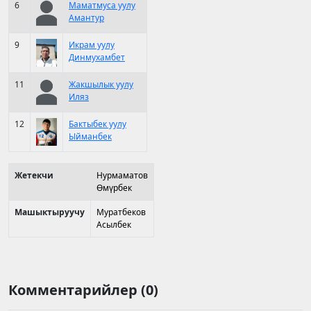
6
Маматмуса уулу
Амантур
9
Икрам уулу
Динмухамбет
11
Жакшылык уулу
Иляз
12
Бактыбек уулу
Ыйманбек
Жетекчи
Нурмаматов
Өмүрбек
Машыктыруучу
Муратбеков
Асылбек
Комментарийлер (0)