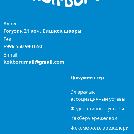
Адрес:
Тогузак 21 көч. Бишкек шаары
Тел:
+996 550 980 650
E-mail:
kokborumail@gmail.com
Документтер
Эл аралык
ассоциациянын уставы
Федерациянын уставы
Көкбөрү эрежелери
Жекеме-жеке эрежелери