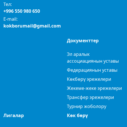
Тел:
+996 550 980 650
E-mail:
kokborumail@gmail.com
Документтер
Эл аралык
ассоциациянын уставы
Федерациянын уставы
Көкбөрү эрежелери
Жекеме-жеке эрежелери
Трансфер эрежелери
Турнир жоболору
Лигалар
Көк бөрү