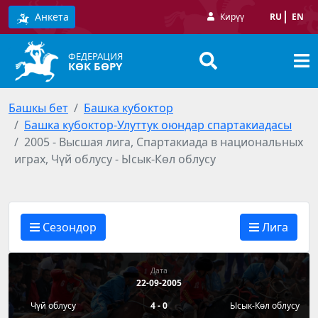
Анкета
Кирүү
RU
EN
ФЕДЕРАЦИЯ
КӨК БӨРҮ
Башкы бет
Башка кубоктор
Башка кубоктор-Улуттук оюндар спартакиадасы
2005 - Высшая лига, Спартакиада в национальных
играх, Чүй облусу - Ысык-Көл облусу
Сезондор
Лига
Дата
22-09-2005
Чүй облусу
4 - 0
Ысык-Көл облусу