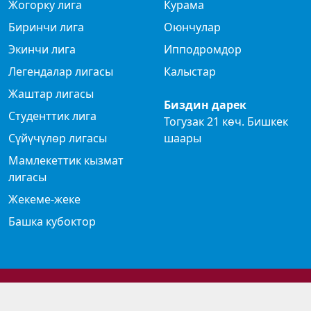
Жогорку лига
Курама
Биринчи лига
Оюнчулар
Экинчи лига
Ипподромдор
Легендалар лигасы
Калыстар
Жаштар лигасы
Биздин дарек
Студенттик лига
Тогузак 21 көч. Бишкек
Сүйүчүлөр лигасы
шаары
Мамлекеттик кызмат
лигасы
Жекеме-жеке
Башка кубоктор
© 2024 Көк бөрү федерациясы
Privacy Policy