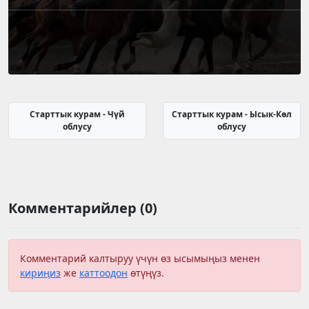
Старттык курам - Чүй
Старттык курам - Ысык-Көл
облусу
облусу
Комментарийлер (0)
Комментарий калтыруу үчүн өз ысымыңыз менен
кириңиз
же
каттоодон
өтүңүз.