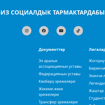
БИЗ СОЦИАЛДЫК ТАРМАКТАРДАБЫ
Документтер
Лигала
Эл аралык
Жогорку
ассоциациянын уставы
Биринчи
Федерациянын уставы
Экинчи 
Көкбөрү эрежелери
Легенда
Жекеме-жеке
Жаштар 
эрежелери
Студентт
Трансфер эрежелери