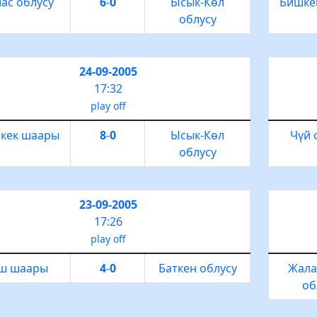
лас облусу
6
-
0
Ысык-Көл
Бишке
облусу
24-09-2005
17:32
play off
кек шаары
8
-
0
Ысык-Көл
Чүй 
облусу
23-09-2005
17:26
play off
ш шаары
4
-
0
Баткен облусу
Жала
об