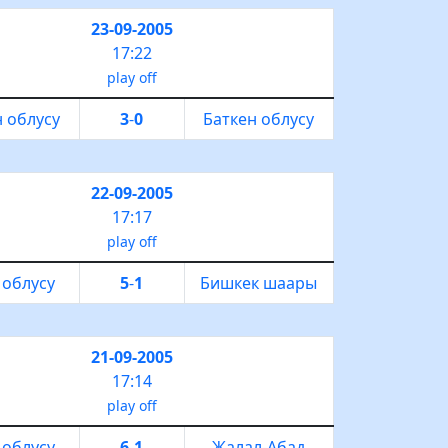
23-09-2005
17:22
play off
 облусу
3
-
0
Баткен облусу
22-09-2005
17:17
play off
 облусу
5
-
1
Бишкек шаары
21-09-2005
17:14
play off
 облусу
6
-
1
Жалал-Абад