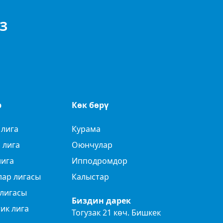
З
р
Көк бөрү
 лига
Курама
 лига
Оюнчулар
лига
Ипподромдор
лар лигасы
Калыстар
лигасы
Биздин дарек
ик лига
Тогузак 21 көч. Бишкек