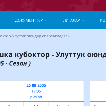
ДОКУМЕНТТЕР
ЛИГАЛАР
КӨ
октор-Улуттук оюндар спартакиадасы
шка кубоктор - Улуттук оюн
5 - Сезон )
25-09-2005
17:35
play off