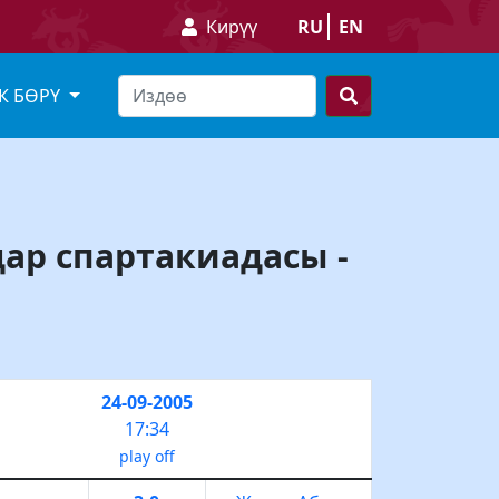
Кирүү
RU
EN
К БӨРҮ
дар спартакиадасы -
24-09-2005
17:34
play off