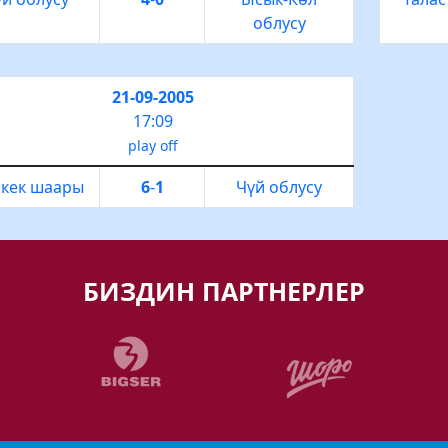
облусу
21-09-2005
17:09
play off
кек шаары
6
-
1
Чүй облусу
БИЗДИН ПАРТНЕРЛЕР