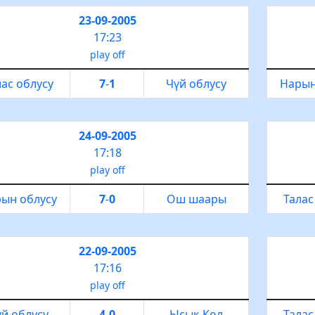
23-09-2005
17:23
play off
лас облусу
7
-
1
Чүй облусу
Нарын
24-09-2005
17:18
play off
ын облусу
7
-
0
Ош шаары
Талас
22-09-2005
17:16
play off
й облусу
4
-
0
Ысык-Көл
Талас