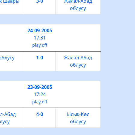
к шаары
3
-
0
Жалал-Абад
облусу
24-09-2005
17:31
play off
облусу
1
-
0
Жалал-Абад
облусу
23-09-2005
17:24
play off
л-Абад
4
-
0
Ысык-Көл
лусу
облусу