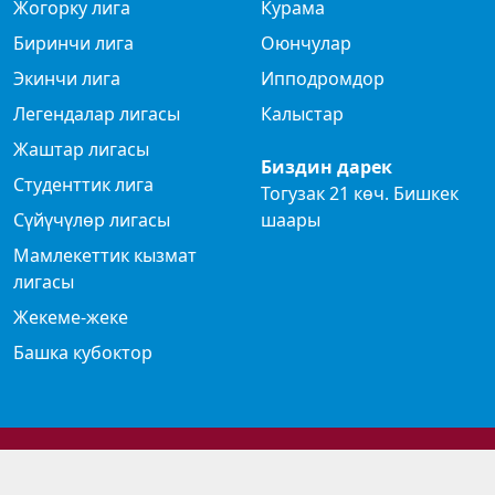
Жогорку лига
Курама
Биринчи лига
Оюнчулар
Экинчи лига
Ипподромдор
Легендалар лигасы
Калыстар
Жаштар лигасы
Биздин дарек
Студенттик лига
Тогузак 21 көч. Бишкек
Сүйүчүлөр лигасы
шаары
Мамлекеттик кызмат
лигасы
Жекеме-жеке
Башка кубоктор
© 2024 Көк бөрү федерациясы
Privacy Policy