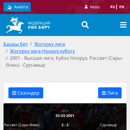
Анкета
Кирүү
RU
EN
ФЕДЕРАЦИЯ
КӨК БӨРҮ
Башкы бет
Жогорку лига
Жогорку лига-Нооруз кубогу
2001 - Высшая лига, Кубок Нооруз, Рассвет (Сары-
Өзөн) - Суусамыр
Сезондор
Лига
Дата
03-03-2001
Рассвет (Сары-Өзөн)
2 - 2
Суусамыр