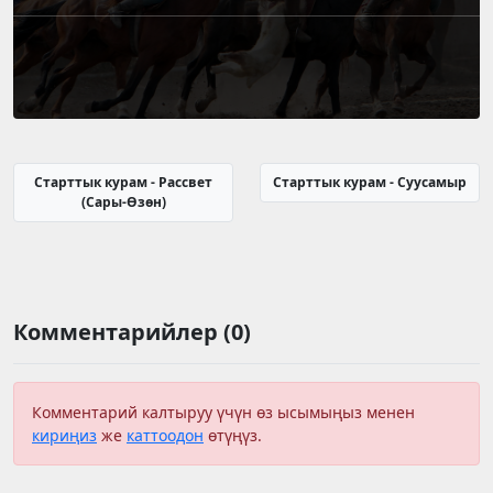
Старттык курам - Рассвет
Старттык курам - Суусамыр
(Сары-Өзөн)
Комментарийлер (0)
Комментарий калтыруу үчүн өз ысымыңыз менен
кириңиз
же
каттоодон
өтүңүз.