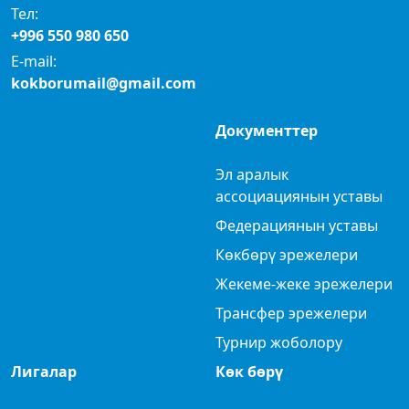
Тел:
+996 550 980 650
E-mail:
kokborumail@gmail.com
Документтер
Эл аралык
ассоциациянын уставы
Федерациянын уставы
Көкбөрү эрежелери
Жекеме-жеке эрежелери
Трансфер эрежелери
Турнир жоболору
Лигалар
Көк бөрү