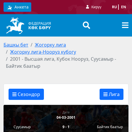
Анкета
Кирүү
RU
EN
ФЕДЕРАЦИЯ
КӨК БӨРҮ
Башкы бет
Жогорку лига
Жогорку лига-Нооруз кубогу
2001 - Высшая лига, Кубок Нооруз, Суусамыр -
Байтик баатыр
Сезондор
Лига
Дата
04-03-2001
Суусамыр
9 - 1
Байтик баатыр