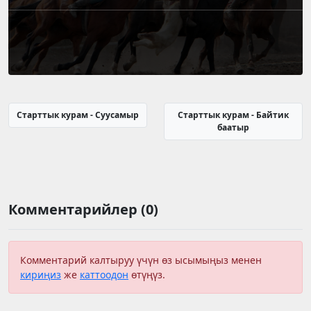
Старттык курам - Суусамыр
Старттык курам - Байтик
баатыр
Комментарийлер (0)
Комментарий калтыруу үчүн өз ысымыңыз менен
кириңиз
же
каттоодон
өтүңүз.