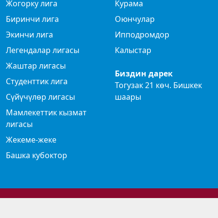
Жогорку лига
Курама
Биринчи лига
Оюнчулар
Экинчи лига
Ипподромдор
Легендалар лигасы
Калыстар
Жаштар лигасы
Биздин дарек
Студенттик лига
Тогузак 21 көч. Бишкек
Сүйүчүлөр лигасы
шаары
Мамлекеттик кызмат
лигасы
Жекеме-жеке
Башка кубоктор
© 2024 Көк бөрү федерациясы
Privacy Policy