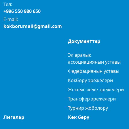
Тел:
+996 550 980 650
E-mail:
kokborumail@gmail.com
Документтер
Эл аралык
ассоциациянын уставы
Федерациянын уставы
Көкбөрү эрежелери
Жекеме-жеке эрежелери
Трансфер эрежелери
Турнир жоболору
Лигалар
Көк бөрү