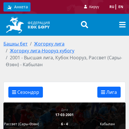
Анкета
Кирүү
RU
EN
ФЕДЕРАЦИЯ
КӨК БӨРҮ
Башкы бет
Жогорку лига
Жогорку лига-Нооруз кубогу
2001 - Высшая лига, Кубок Нооруз, Рассвет (Сары-
Өзөн) - Кабылан
Сезондор
Лига
Дата
17-03-2001
Рассвет (Сары-Өзөн)
6 - 4
Кабылан