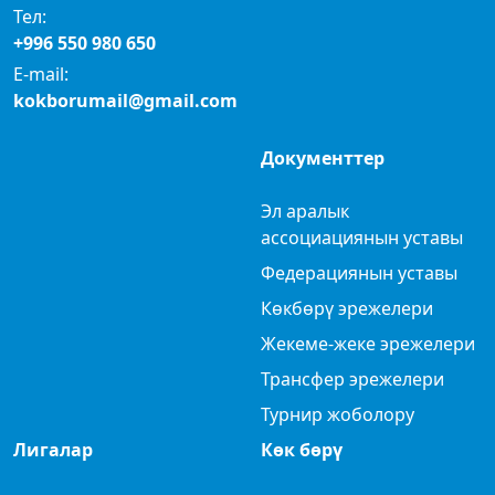
Тел:
+996 550 980 650
E-mail:
kokborumail@gmail.com
Документтер
Эл аралык
ассоциациянын уставы
Федерациянын уставы
Көкбөрү эрежелери
Жекеме-жеке эрежелери
Трансфер эрежелери
Турнир жоболору
Лигалар
Көк бөрү