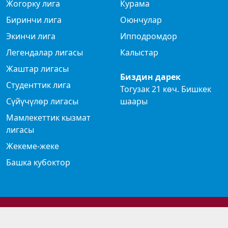
Жогорку лига
Курама
Биринчи лига
Оюнчулар
Экинчи лига
Ипподромдор
Легендалар лигасы
Калыстар
Жаштар лигасы
Биздин дарек
Студенттик лига
Тогузак 21 көч. Бишкек
Сүйүчүлөр лигасы
шаары
Мамлекеттик кызмат
лигасы
Жекеме-жеке
Башка кубоктор
© 2024 Көк бөрү федерациясы
Privacy Policy