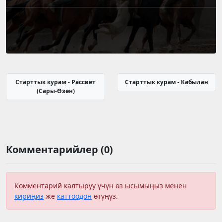
Старттык курам - Рассвет
Старттык курам - Кабылан
(Сары-Өзөн)
Комментарийлер (0)
Комментарий калтыруу үчүн өз ысымыңыз менен
кириңиз
же
каттоодон
өтүңүз.