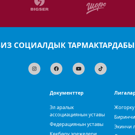
БИЗ СОЦИАЛДЫК ТАРМАКТАРДАБЫ
Документтер
Лигала
Эл аралык
Жогорку
ассоциациянын уставы
Биринчи
Федерациянын уставы
Экинчи 
Көкбөрү эрежелери