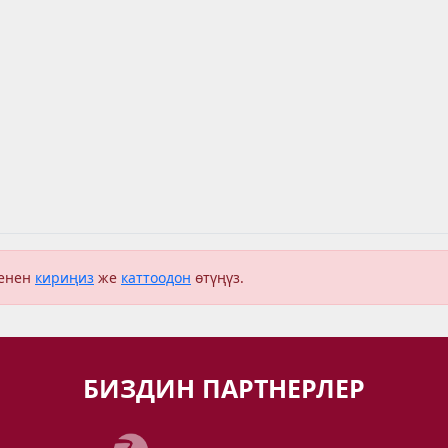
менен
кириңиз
же
каттоодон
өтүңүз.
БИЗДИН ПАРТНЕРЛЕР