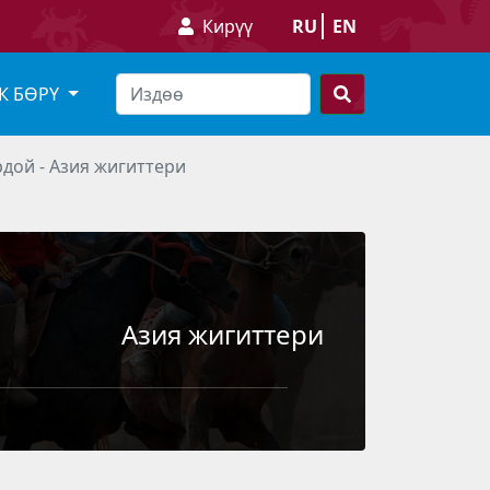
Кирүү
RU
EN
К БӨРҮ
рдой - Азия жигиттери
Азия жигиттери