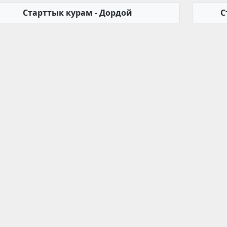
Старттык курам - Дордой
С