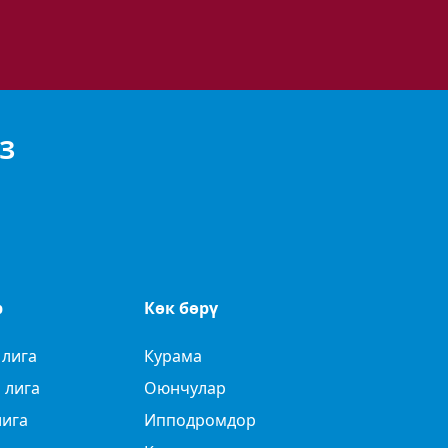
З
р
Көк бөрү
 лига
Курама
 лига
Оюнчулар
лига
Ипподромдор