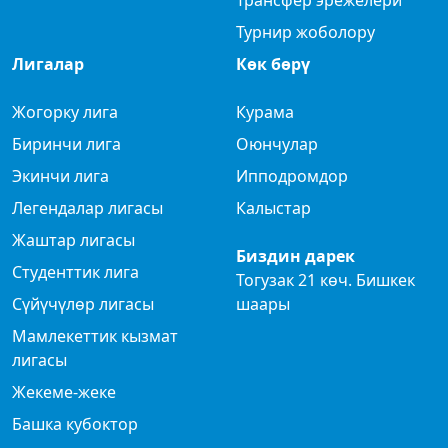
Турнир жоболору
Лигалар
Көк бөрү
Жогорку лига
Курама
Биринчи лига
Оюнчулар
Экинчи лига
Ипподромдор
Легендалар лигасы
Калыстар
Жаштар лигасы
Биздин дарек
Студенттик лига
Тогузак 21 көч. Бишкек
Сүйүчүлөр лигасы
шаары
Мамлекеттик кызмат
лигасы
Жекеме-жеке
Башка кубоктор