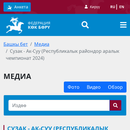
Анкета
Кирүү
RU
EN
ФЕДЕРАЦИЯ
КӨК БӨРҮ
Башкы бет
Медиа
Сузак - Ак-Суу (Республикалык райондор аралык
чемпионат 2024)
МЕДИА
Фото
Видео
Обзор
СУЗАК - АК-СУУ (РЕСПУБЛИКАЛЫК