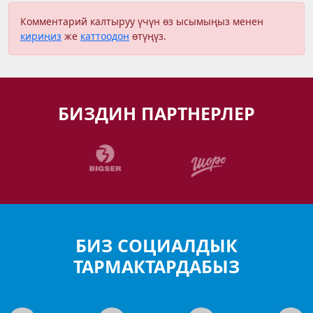
Комментарий калтыруу үчүн өз ысымыңыз менен
кириңиз
же
каттоодон
өтүңүз.
БИЗДИН ПАРТНЕРЛЕР
БИЗ СОЦИАЛДЫК
ТАРМАКТАРДАБЫЗ