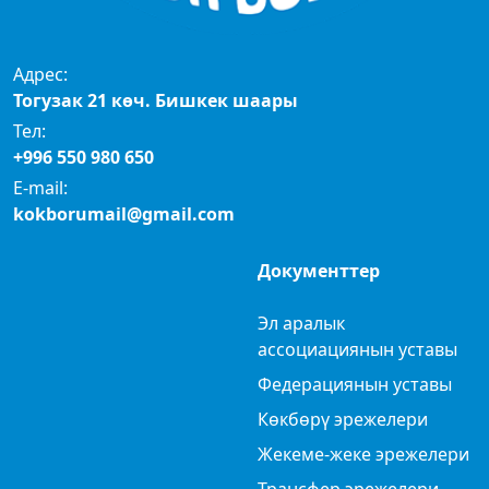
Адрес:
Тогузак 21 көч. Бишкек шаары
Тел:
+996 550 980 650
E-mail:
kokborumail@gmail.com
Документтер
Эл аралык
ассоциациянын уставы
Федерациянын уставы
Көкбөрү эрежелери
Жекеме-жеке эрежелери
Трансфер эрежелери