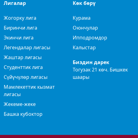
Лигалар
Көк бөрү
Жогорку лига
Курама
Биринчи лига
Оюнчулар
Экинчи лига
Ипподромдор
Легендалар лигасы
Калыстар
Жаштар лигасы
Биздин дарек
Студенттик лига
Тогузак 21 көч. Бишкек
Сүйүчүлөр лигасы
шаары
Мамлекеттик кызмат
лигасы
Жекеме-жеке
Башка кубоктор