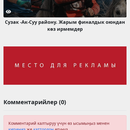
Сузак -Ак-Суу району. Жарым финалдык оюндан
көз ирмемдер
Комментарийлер (0)
Комментарий калтыруу үчүн өз ысымыңыз менен
кириңиз
же
каттоодон
өтүңүз.