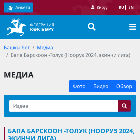
Анкета
Кирүү
RU
EN
ФЕДЕРАЦИЯ
КӨК БӨРҮ
Башкы бет
Медиа
Бапа Барскоон -Толук (Нооруз 2024, экинчи лига)
МЕДИА
Фото
Видео
Обзор
БАПА БАРСКООН -ТОЛУК (НООРУЗ 2024,
ЭКИНЧИ ЛИГА)