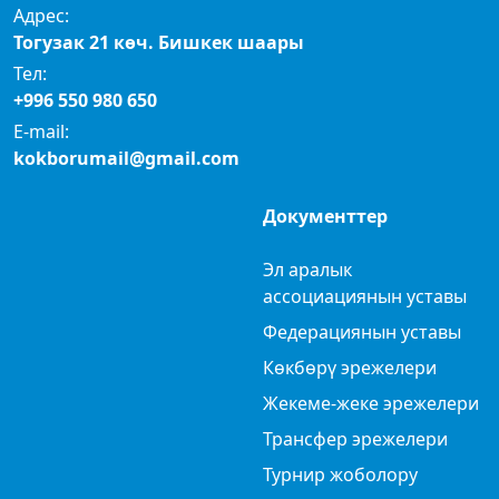
Адрес:
Тогузак 21 көч. Бишкек шаары
Тел:
+996 550 980 650
E-mail:
kokborumail@gmail.com
Документтер
Эл аралык
ассоциациянын уставы
Федерациянын уставы
Көкбөрү эрежелери
Жекеме-жеке эрежелери
Трансфер эрежелери
Турнир жоболору