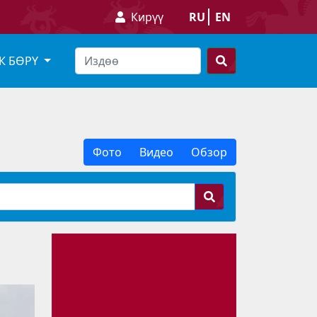
Кирүү
RU
EN
К БӨРҮ
Фото
Видео
Обзор