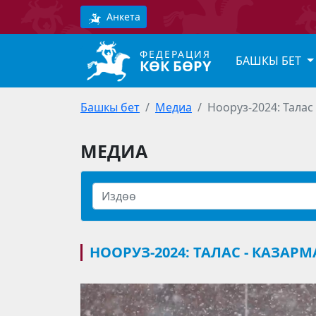
Анкета
ФЕДЕРАЦИЯ
БАШКЫ БЕТ
КӨК БӨРҮ
Башкы бет
Медиа
Нооруз-2024: Талас
МЕДИА
НООРУЗ-2024: ТАЛАС - КАЗАР