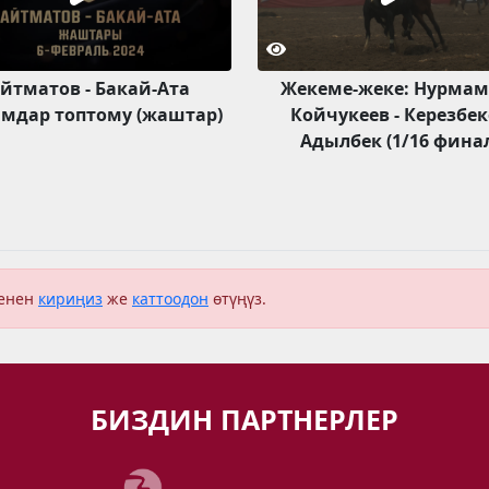
йтматов - Бакай-Ата
Жекеме-жеке: Нурмам
мдар топтому (жаштар)
Койчукеев - Керезбе
Адылбек (1/16 фина
менен
кириңиз
же
каттоодон
өтүңүз.
БИЗДИН ПАРТНЕРЛЕР