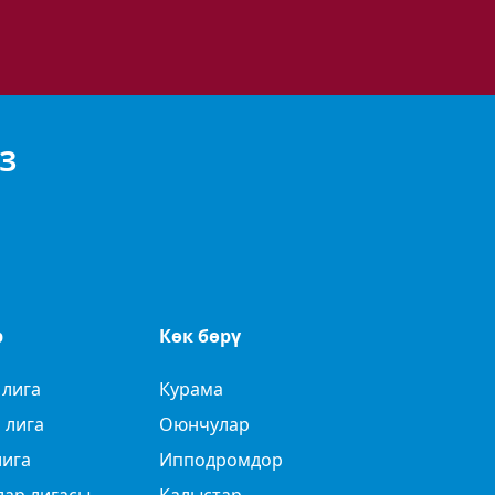
З
р
Көк бөрү
 лига
Курама
 лига
Оюнчулар
лига
Ипподромдор
лар лигасы
Калыстар