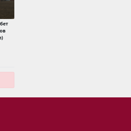
бет
ков
л)