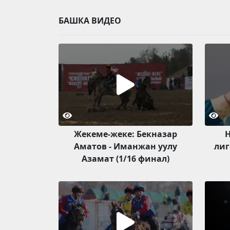
БАШКА ВИДЕО
Жекеме-жеке: Бекназар
Н
Аматов - Иманжан уулу
лиг
Азамат (1/16 финал)