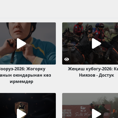
ооруз-2026: Жогорку
Жеңиш кубогу-2026: К
анын оюндарынан көз
Ниязов - Достук
ирмемдер