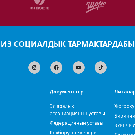
БИЗ СОЦИАЛДЫК ТАРМАКТАРДАБЫ
Документтер
Лигала
Эл аралык
Жогорку
ассоциациянын уставы
Биринчи
Федерациянын уставы
Экинчи 
Көкбөрү эрежелери
Легенда