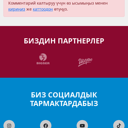
Комментарий калтыруу үчүн өз ысымыңыз менен
кириңиз
же
каттоодон
өтүңүз.
БИЗДИН ПАРТНЕРЛЕР
БИЗ СОЦИАЛДЫК
ТАРМАКТАРДАБЫЗ