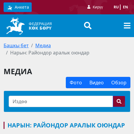
Анкета
Кирүү
RU
EN
ФЕДЕРАЦИЯ
КӨК БӨРҮ
Башкы бет
Медиа
Нарын: Райондор аралык оюндар
МЕДИА
Фото
Видео
Обзор
НАРЫН: РАЙОНДОР АРАЛЫК ОЮНДАР