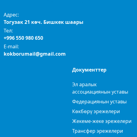
Адрес:
Тогузак 21 көч. Бишкек шаары
Тел:
+996 550 980 650
E-mail:
kokborumail@gmail.com
Документтер
Эл аралык
ассоциациянын уставы
Федерациянын уставы
Көкбөрү эрежелери
Жекеме-жеке эрежелери
Трансфер эрежелери