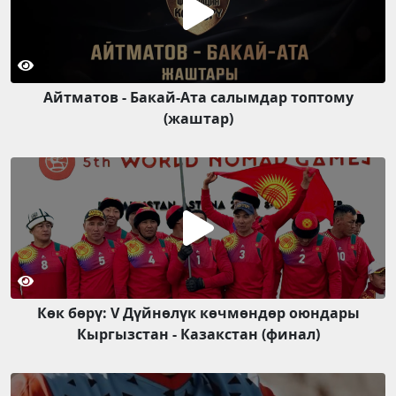
Айтматов - Бакай-Ата салымдар топтому
(жаштар)
Көк бөрү: V Дүйнөлүк көчмөндөр оюндары
Кыргызстан - Казакстан (финал)