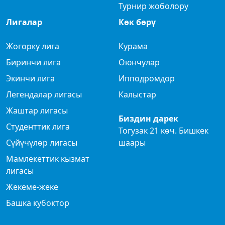
Турнир жоболору
Лигалар
Көк бөрү
Жогорку лига
Курама
Биринчи лига
Оюнчулар
Экинчи лига
Ипподромдор
Легендалар лигасы
Калыстар
Жаштар лигасы
Биздин дарек
Студенттик лига
Тогузак 21 көч. Бишкек
Сүйүчүлөр лигасы
шаары
Мамлекеттик кызмат
лигасы
Жекеме-жеке
Башка кубоктор