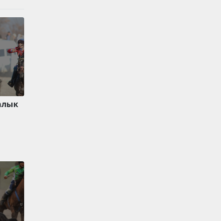
ралык