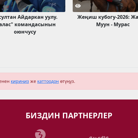
султан Айдаркан уулу.
Жеңиш кубогу-2026: Ж
Талас" командасынын
Муун - Мурас
оюнчусу
менен
кириңиз
же
каттоодон
өтүңүз.
БИЗДИН ПАРТНЕРЛЕР