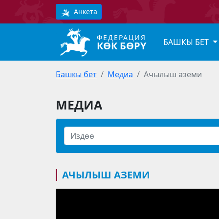
Анкета
ФЕДЕРАЦИЯ
БАШКЫ БЕТ
КӨК БӨРҮ
Башкы бет
Медиа
Ачылыш аземи
МЕДИА
АЧЫЛЫШ АЗЕМИ