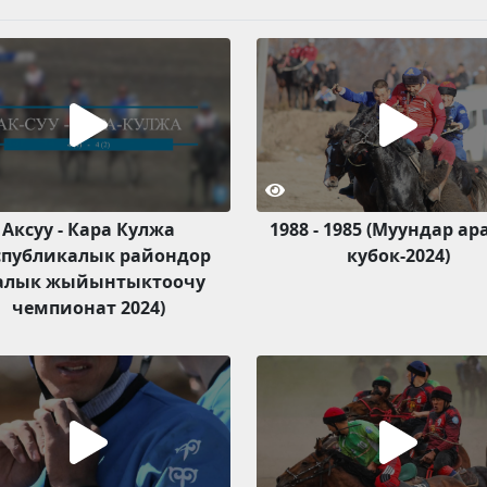
Аксуу - Кара Кулжа
1988 - 1985 (Муундар а
спубликалык райондор
кубок-2024)
алык жыйынтыктоочу
чемпионат 2024)