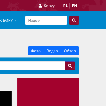
Кирүү
RU
EN
К БӨРҮ
Фото
Видео
Обзор