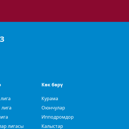
З
р
Көк бөрү
 лига
Курама
 лига
Оюнчулар
лига
Ипподромдор
лар лигасы
Калыстар