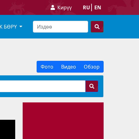
Кирүү
RU
EN
К БӨРҮ
Фото
Видео
Обзор