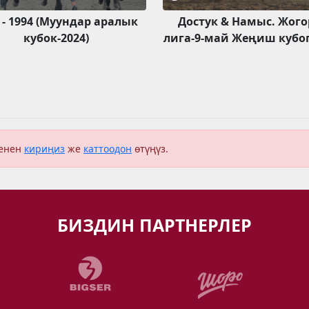
 - 1994 (Муундар аралык
Достук & Намыс. Жого
кубок-2024)
лига-9-май Жеңиш кубог
менен
кириңиз
же
каттоодон
өтүңүз.
БИЗДИН ПАРТНЕРЛЕР