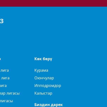
З
р
Көк бөрү
 лига
Курама
 лига
Оюнчулар
лига
Ипподромдор
лар лигасы
Калыстар
лигасы
Биздин дарек