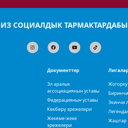
БИЗ СОЦИАЛДЫК ТАРМАКТАРДАБЫ
Документтер
Лигала
Эл аралык
Жогорку
ассоциациянын уставы
Биринчи
Федерациянын уставы
Экинчи 
Көкбөрү эрежелери
Легенда
Жекеме-жеке
Жаштар 
эрежелери