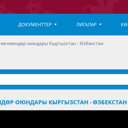
ДОКУМЕНТТЕР
ЛИГАЛАР
КӨ
к көчмөндөр оюндары Кыргызстан - Өзбекстан
НДӨР ОЮНДАРЫ КЫРГЫЗСТАН - ӨЗБЕКСТАН