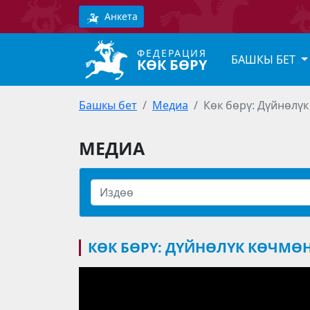
Анкета
ФЕДЕРАЦИЯ
БАШКЫ БЕТ
КӨК БӨРҮ
Башкы бет
Медиа
Көк бөрү: Дүйнөлү
МЕДИА
КӨК БӨРҮ: ДҮЙНӨЛҮК КӨЧМӨ