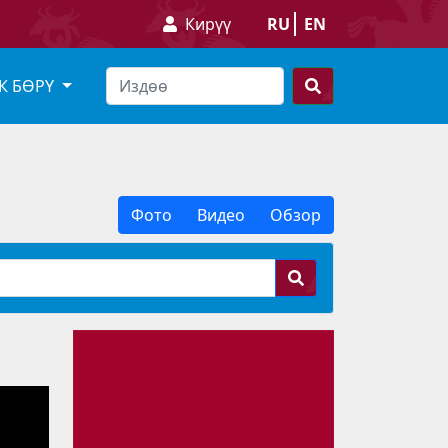
Кирүү
RU
EN
К БӨРҮ
Фото
Видео
Обзор