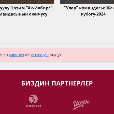
 уулу Назим "Ак-Илбирс"
"Улар" командасы: Ж
мандасынын оюнчусу
кубогу-2024
менен
кириңиз
же
каттоодон
өтүңүз.
БИЗДИН ПАРТНЕРЛЕР