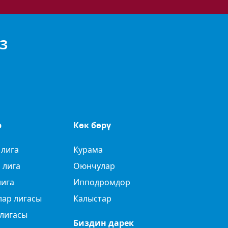
З
р
Көк бөрү
 лига
Курама
 лига
Оюнчулар
лига
Ипподромдор
лар лигасы
Калыстар
лигасы
Биздин дарек