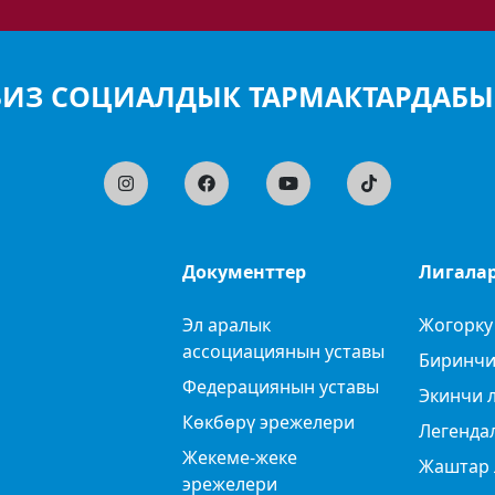
БИЗ СОЦИАЛДЫК ТАРМАКТАРДАБЫ
Документтер
Лигала
Эл аралык
Жогорку
ассоциациянын уставы
Биринчи
Федерациянын уставы
Экинчи 
Көкбөрү эрежелери
Легенда
Жекеме-жеке
Жаштар 
эрежелери