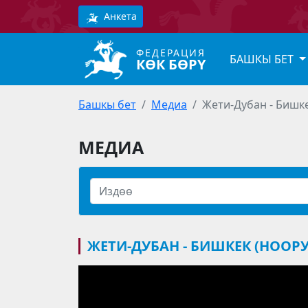
Анкета
ФЕДЕРАЦИЯ
БАШКЫ БЕТ
КӨК БӨРҮ
Башкы бет
Медиа
Жети-Дубан - Бишке
МЕДИА
ЖЕТИ-ДУБАН - БИШКЕК (НООРУ