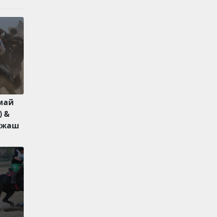
-май
) &
 жаш