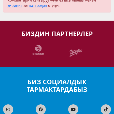
Комментарий калтыруу үчүн өз ысымыңыз менен
кириңиз
же
каттоодон
өтүңүз.
БИЗДИН ПАРТНЕРЛЕР
БИЗ СОЦИАЛДЫК
ТАРМАКТАРДАБЫЗ