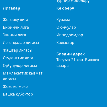
Турнир жоболору
Лигалар
Көк бөрү
Жогорку лига
Курама
Биринчи лига
Оюнчулар
Экинчи лига
Ипподромдор
Легендалар лигасы
Калыстар
Жаштар лигасы
Биздин дарек
Студенттик лига
Тогузак 21 көч. Бишкек
Сүйүчүлөр лигасы
шаары
Мамлекеттик кызмат
лигасы
Жекеме-жеке
Башка кубоктор