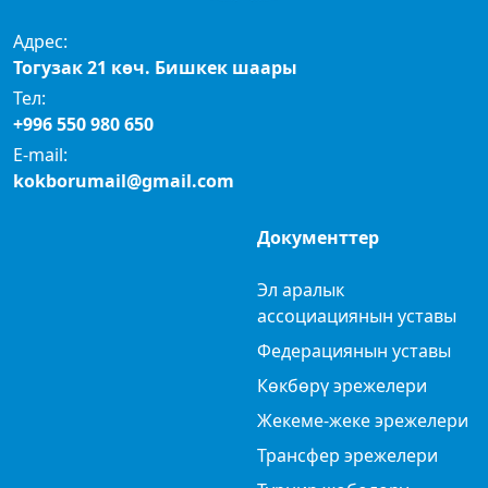
Адрес:
Тогузак 21 көч. Бишкек шаары
Тел:
+996 550 980 650
E-mail:
kokborumail@gmail.com
Документтер
Эл аралык
ассоциациянын уставы
Федерациянын уставы
Көкбөрү эрежелери
Жекеме-жеке эрежелери
Трансфер эрежелери