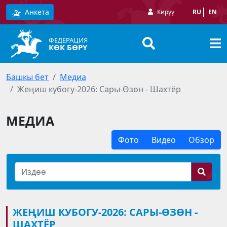
Анкета
Кирүү
RU
EN
ФЕДЕРАЦИЯ
КӨК БӨРҮ
Башкы бет
Медиа
Жеңиш кубогу-2026: Сары-Өзөн - Шахтёр
МЕДИА
Фото
Видео
Обзор
ЖЕҢИШ КУБОГУ-2026: САРЫ-ӨЗӨН -
ШАХТЁР