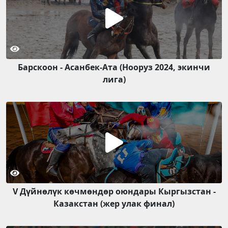
Барскоон - Асанбек-Ата (Нооруз 2024, экинчи
лига)
V Дүйнөлүк көчмөндөр оюндары Кыргызстан -
Казакстан (жер улак финал)