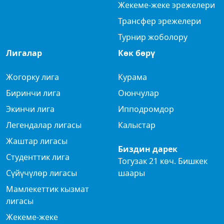
Жекеме-жеке эрежелери
Трансфер эрежелери
Турнир жоболору
Лигалар
Көк бөрү
Жогорку лига
Курама
Биринчи лига
Оюнчулар
Экинчи лига
Ипподромдор
Легендалар лигасы
Калыстар
Жаштар лигасы
Биздин дарек
Студенттик лига
Тогузак 21 көч. Бишкек
Сүйүчүлөр лигасы
шаары
Мамлекеттик кызмат
лигасы
Жекеме-жеке