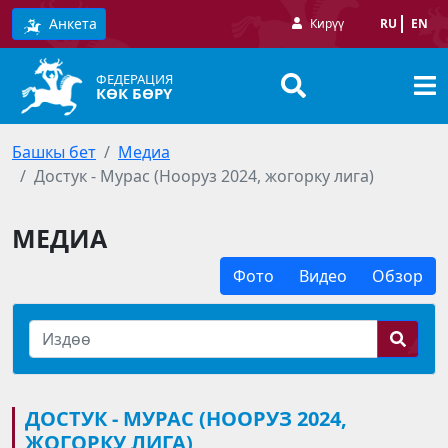
Анкета
Кирүү
RU
EN
ФЕДЕРАЦИЯ
КӨК БӨРҮ
Башкы бет
Медиа
Достук - Мурас (Нооруз 2024, жогорку лига)
МЕДИА
Фото
Видео
Обзор
ДОСТУК - МУРАС (НООРУЗ 2024,
ЖОГОРКУ ЛИГА)