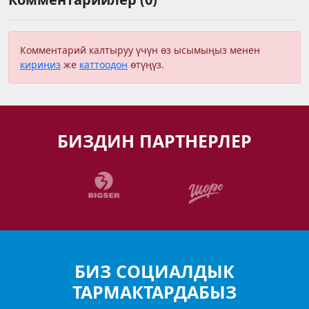
Комментарий калтыруу үчүн өз ысымыңыз менен
кириңиз
же
каттоодон
өтүңүз.
БИЗДИН ПАРТНЕРЛЕР
БИЗ СОЦИАЛДЫК
ТАРМАКТАРДАБЫЗ