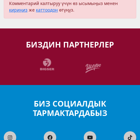
Комментарий калтыруу үчүн өз ысымыңыз менен
кириңиз
же
каттоодон
өтүңүз.
БИЗДИН ПАРТНЕРЛЕР
БИЗ СОЦИАЛДЫК
ТАРМАКТАРДАБЫЗ