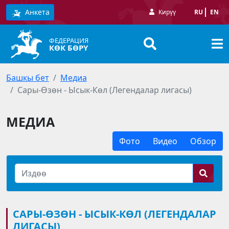
Анкета
Кирүү
RU
EN
ФЕДЕРАЦИЯ
КӨК БӨРҮ
Башкы бет
Медиа
Сары-Өзөн - Ысык-Көл (Легендалар лигасы)
МЕДИА
Фото
Видео
Обзор
САРЫ-ӨЗӨН - ЫСЫК-КӨЛ (ЛЕГЕНДАЛАР
ЛИГАСЫ)