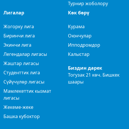
Турнир жоболору
Лигалар
Көк бөрү
Жогорку лига
Курама
Биринчи лига
Оюнчулар
Экинчи лига
Ипподромдор
Легендалар лигасы
Калыстар
Жаштар лигасы
Биздин дарек
Студенттик лига
Тогузак 21 көч. Бишкек
Сүйүчүлөр лигасы
шаары
Мамлекеттик кызмат
лигасы
Жекеме-жеке
Башка кубоктор