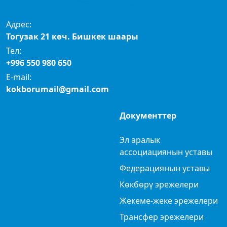
Адрес:
Тогузак 21 көч. Бишкек шаары
Тел:
+996 550 980 650
E-mail:
kokborumail@gmail.com
Документтер
Эл аралык
ассоциациянын уставы
Федерациянын уставы
Көкбөрү эрежелери
Жекеме-жеке эрежелери
Трансфер эрежелери