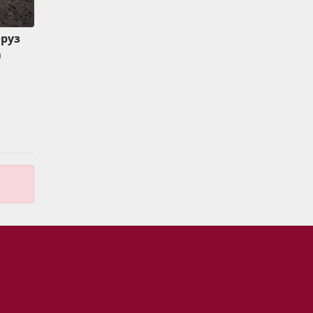
оруз
)