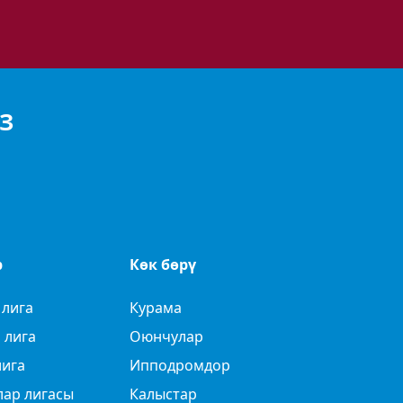
З
р
Көк бөрү
 лига
Курама
 лига
Оюнчулар
лига
Ипподромдор
лар лигасы
Калыстар