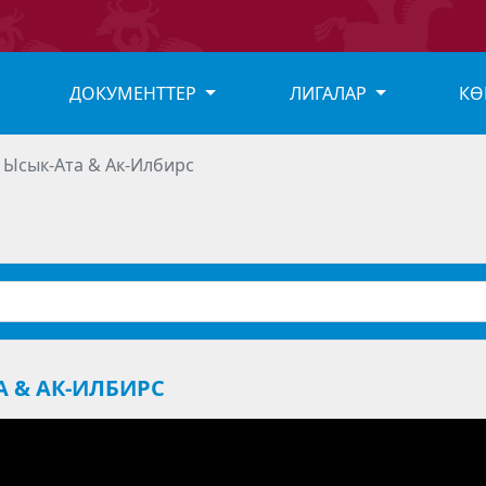
ДОКУМЕНТТЕР
ЛИГАЛАР
КӨ
 Ысык-Ата & Ак-Илбирс
А & АК-ИЛБИРС