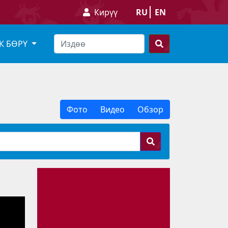
Кирүү
RU
EN
К БӨРҮ
Фото
Видео
Обзор