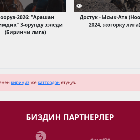
ооруз-2026: "Арашан
Достук - Ысык-Ата (Но
имдик" 3-орунду ээледи
2024, жогорку лига
(Биринчи лига)
менен
кириңиз
же
каттоодон
өтүңүз.
БИЗДИН ПАРТНЕРЛЕР