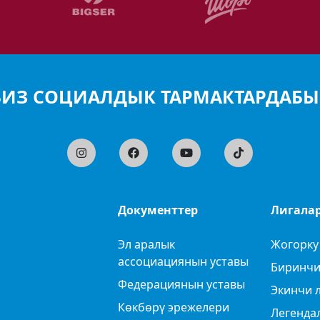
БИЗ СОЦИАЛДЫК ТАРМАКТАРДАБЫ
Документтер
Лигала
Эл аралык
Жогорку
ассоциациянын уставы
Биринчи
Федерациянын уставы
Экинчи 
Көкбөрү эрежелери
Легенда