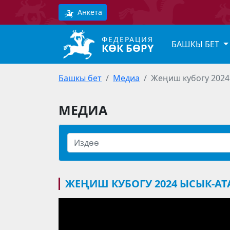
Анкета
ФЕДЕРАЦИЯ
БАШКЫ БЕТ
КӨК БӨРҮ
Башкы бет
Медиа
Жеңиш кубогу 2024
МЕДИА
ЖЕҢИШ КУБОГУ 2024 ЫСЫК-АТ