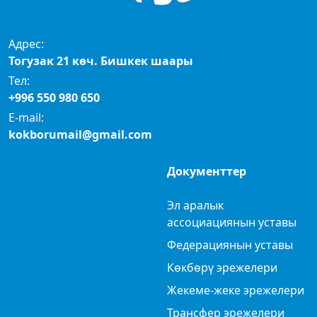
Адрес:
Тогузак 21 көч. Бишкек шаары
Тел:
+996 550 980 650
E-mail:
kokborumail@gmail.com
Документтер
Эл аралык
ассоциациянын уставы
Федерациянын уставы
Көкбөрү эрежелери
Жекеме-жеке эрежелери
Трансфер эрежелери