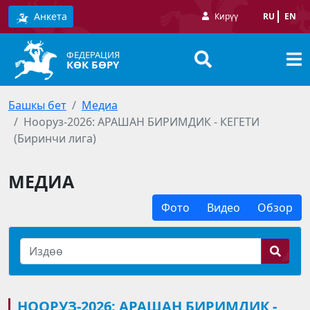
Анкета
Кирүү
RU
EN
ФЕДЕРАЦИЯ
КӨК БӨРҮ
Башкы бет
Медиа
Нооруз-2026: АРАШАН БИРИМДИК - КЕГЕТИ
(Биринчи лига)
МЕДИА
Фото
Видео
Обзор
НООРУЗ-2026: АРАШАН БИРИМДИК -