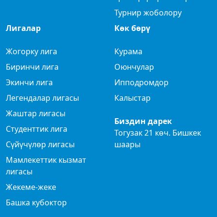
Турнир жоболору
Лигалар
Көк бөрү
Жогорку лига
Курама
Биринчи лига
Оюнчулар
Экинчи лига
Ипподромдор
Легендалар лигасы
Калыстар
Жаштар лигасы
Биздин дарек
Студенттик лига
Тогузак 21 көч. Бишкек
Сүйүчүлөр лигасы
шаары
Мамлекеттик кызмат
лигасы
Жекеме-жеке
Башка кубоктор