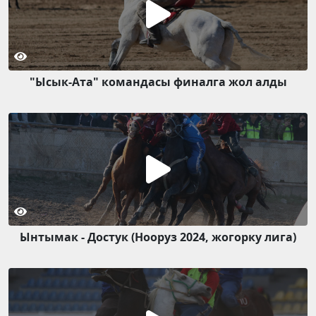
"Ысык-Ата" командасы финалга жол алды
Ынтымак - Достук (Нооруз 2024, жогорку лига)