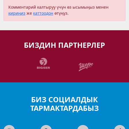
Комментарий калтыруу үчүн өз ысымыңыз менен
кириңиз
же
каттоодон
өтүңүз.
БИЗДИН ПАРТНЕРЛЕР
БИЗ СОЦИАЛДЫК
ТАРМАКТАРДАБЫЗ