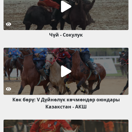
Чүй - Сокулук
Көк бөрү: V Дүйнөлүк көчмөндөр оюндары
Казакстан - АКШ