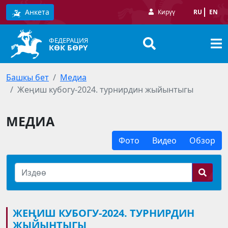
Анкета
Кирүү
RU
EN
ФЕДЕРАЦИЯ
КӨК БӨРҮ
Башкы бет
Медиа
Жеңиш кубогу-2024. турнирдин жыйынтыгы
МЕДИА
Фото
Видео
Обзор
ЖЕҢИШ КУБОГУ-2024. ТУРНИРДИН
ЖЫЙЫНТЫГЫ