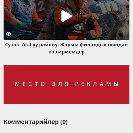
Сузак -Ак-Суу району. Жарым финалдык оюндан
көз ирмемдер
Комментарийлер (0)