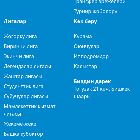
Трансфер эрежелери
Турнир жоболору
Лигалар
Көк бөрү
Жогорку лига
Курама
Биринчи лига
Оюнчулар
Экинчи лига
Ипподромдор
Легендалар лигасы
Калыстар
Жаштар лигасы
Биздин дарек
Студенттик лига
Тогузак 21 көч. Бишкек
Сүйүчүлөр лигасы
шаары
Мамлекеттик кызмат
лигасы
Жекеме-жеке
Башка кубоктор