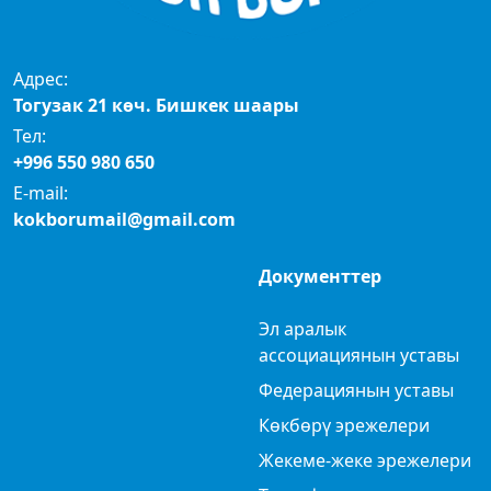
Адрес:
Тогузак 21 көч. Бишкек шаары
Тел:
+996 550 980 650
E-mail:
kokborumail@gmail.com
Документтер
Эл аралык
ассоциациянын уставы
Федерациянын уставы
Көкбөрү эрежелери
Жекеме-жеке эрежелери