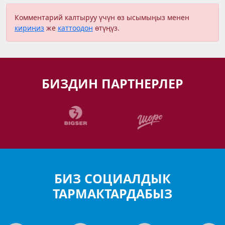
Комментарий калтыруу үчүн өз ысымыңыз менен
кириңиз
же
каттоодон
өтүңүз.
БИЗДИН ПАРТНЕРЛЕР
БИЗ СОЦИАЛДЫК
ТАРМАКТАРДАБЫЗ