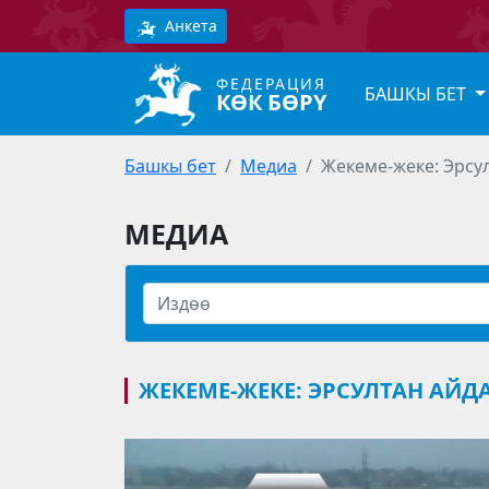
Анкета
ФЕДЕРАЦИЯ
БАШКЫ БЕТ
КӨК БӨРҮ
Башкы бет
Медиа
Жекеме-жеке: Эрсул
МЕДИА
ЖЕКЕМЕ-ЖЕКЕ: ЭРСУЛТАН АЙДА