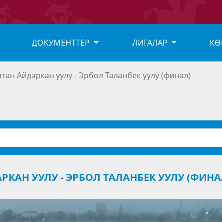
ДОКУМЕНТТЕР
ЛИГАЛАР
КӨ
тан Айдаркан уулу - Эрбол Таланбек уулу (финал)
РКАН УУЛУ - ЭРБОЛ ТАЛАНБЕК УУЛУ (ФИНА