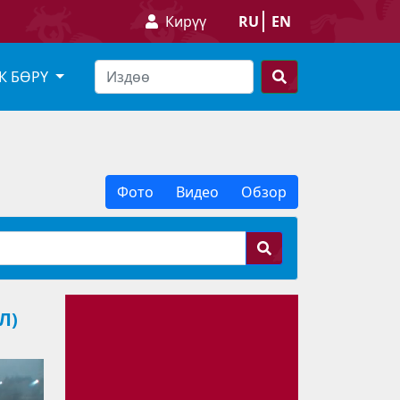
Кирүү
RU
EN
К БӨРҮ
Фото
Видео
Обзор
Л)