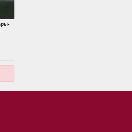
ары-
)