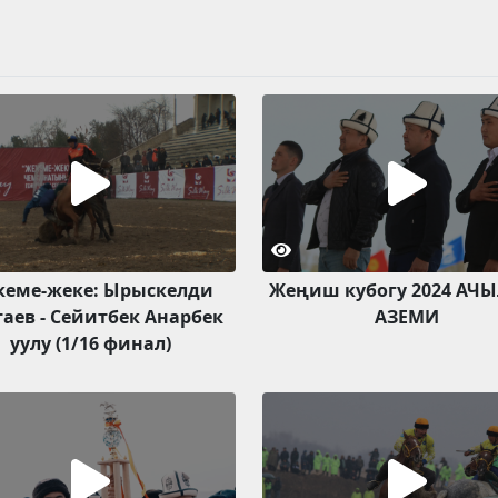
кеме-жеке: Ырыскелди
Жеңиш кубогу 2024 А
аев - Сейитбек Анарбек
АЗЕМИ
уулу (1/16 финал)