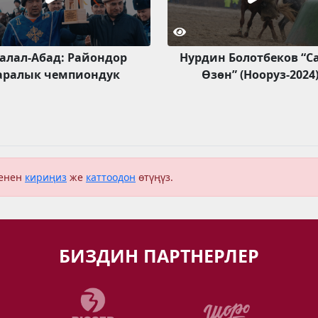
алал-Абад: Райондор
Нурдин Болотбеков “С
аралык чемпиондук
Өзөн” (Нооруз-2024
менен
кириңиз
же
каттоодон
өтүңүз.
БИЗДИН ПАРТНЕРЛЕР