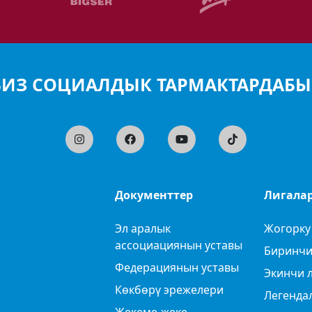
БИЗ СОЦИАЛДЫК ТАРМАКТАРДАБЫ
Документтер
Лигала
Эл аралык
Жогорку
ассоциациянын уставы
Биринчи
Федерациянын уставы
Экинчи 
Көкбөрү эрежелери
Легенда
Жекеме-жеке