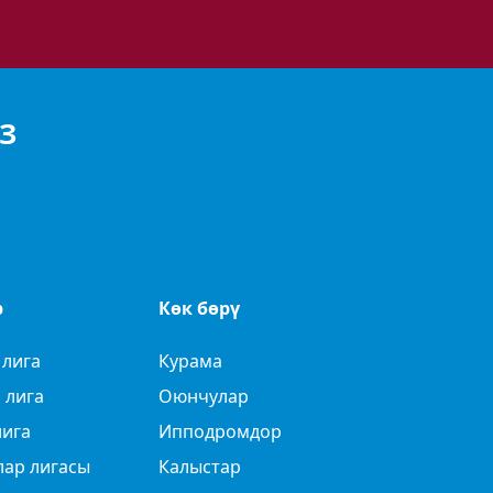
З
р
Көк бөрү
 лига
Курама
 лига
Оюнчулар
лига
Ипподромдор
лар лигасы
Калыстар