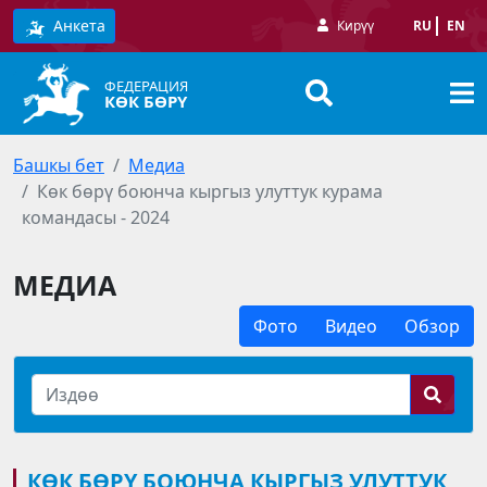
Анкета
Кирүү
RU
EN
ФЕДЕРАЦИЯ
КӨК БӨРҮ
Башкы бет
Медиа
Көк бөрү боюнча кыргыз улуттук курама
командасы - 2024
МЕДИА
Фото
Видео
Обзор
КӨК БӨРҮ БОЮНЧА КЫРГЫЗ УЛУТТУК