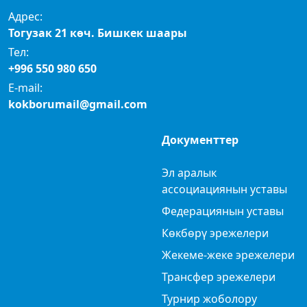
Адрес:
Тогузак 21 көч. Бишкек шаары
Тел:
+996 550 980 650
E-mail:
kokborumail@gmail.com
Документтер
Эл аралык
ассоциациянын уставы
Федерациянын уставы
Көкбөрү эрежелери
Жекеме-жеке эрежелери
Трансфер эрежелери
Турнир жоболору