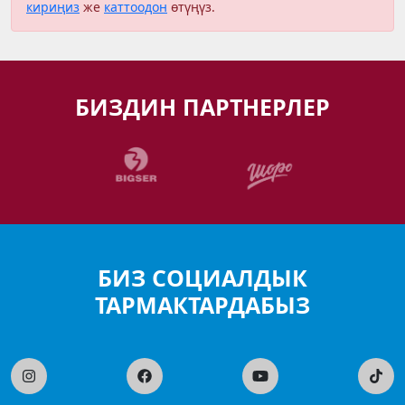
кириңиз
же
каттоодон
өтүңүз.
БИЗДИН ПАРТНЕРЛЕР
БИЗ СОЦИАЛДЫК
ТАРМАКТАРДАБЫЗ