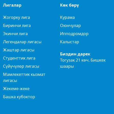
Лигалар
Көк бөрү
Жогорку лига
Курама
Биринчи лига
Оюнчулар
Экинчи лига
Ипподромдор
Легендалар лигасы
Калыстар
Жаштар лигасы
Биздин дарек
Студенттик лига
Тогузак 21 көч. Бишкек
Сүйүчүлөр лигасы
шаары
Мамлекеттик кызмат
лигасы
Жекеме-жеке
Башка кубоктор